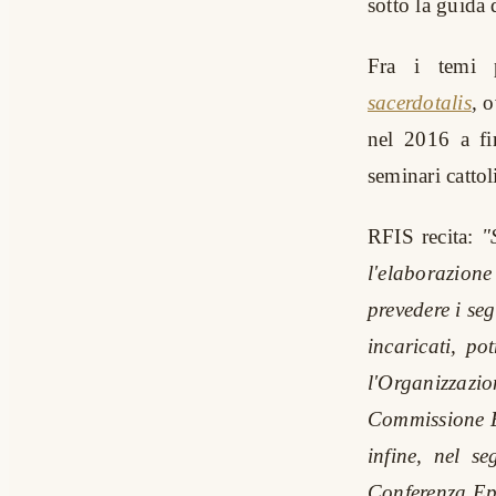
sotto la guida
Fra i temi p
sacerdotalis
,
o
nel 2016 a fi
seminari cattoli
RFIS recita:
"
l'elaborazion
prevedere i se
incaricati, po
l'Organizzaz
Commissione Ep
infine, nel s
Conferenza Epi