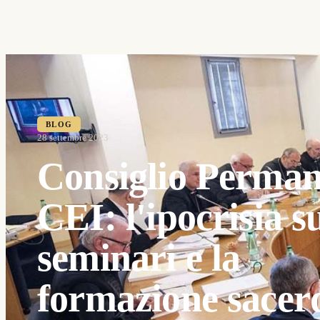
BLOG
28 settembre 2023
Consiglio Perman
CEI: l'ipocrisia s
seminari e la
formazione sacer