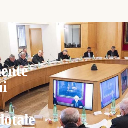
ente
ui
dotale