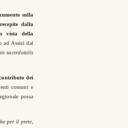
ocumento sulla
ecepite dalla
n vista della
o ad Assisi dal
is sacerdotalis
 contributo dei
amenti comuni e
egionale possa
e per il prete,