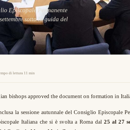
iglio Episcopale Permanente
settembre sotto la guida del
empo di lettura 11 min
alian bishops approved the document on formation in Itali
nclusa la sessione autunnale del Consiglio Episcopale P
iscopale Italiana che si è svolta a Roma dal
25 al 27 s