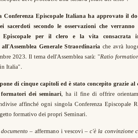
la Conferenza Episcopale Italiana ha approvato il d
ei sacerdoti secondo le osservazioni che verranno r
Episcopale per il clero e la vita consacrata i
e all'Assemblea Generale Straordinaria
che avrà luog
bre 2023. Il tema dell'Assemblea sarà: "
Ratio formation
n Italia".
mpone di cinque capitoli ed è stato concepito grazie al
 formatori dei seminari
, ha il fine di offrire orient
ondivise affinché ogni singola Conferenza Episcopale R
ogetto formativo dei propri Seminari.
l documento –
affermano i vescovi
– c'è la convinzione ch