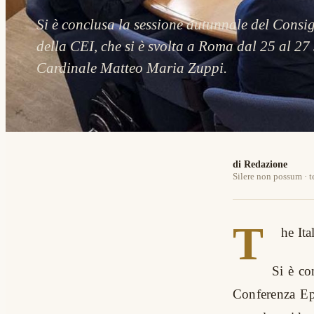
Si è conclusa la sessione autunnale del Cons
della CEI, che si è svolta a Roma dal 25 al 27 
Cardinale Matteo Maria Zuppi.
di Redazione
Silere non possum · t
T
he It
Si è co
Conferenza Ep