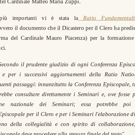
 del Cardinale Matteo Maria Zuppi.
iù importanti vi è stata la
Ratio Fundamentalis 
vvero il documento che il Dicastero per il Clero ha predis
rma del Cardinale Mauro Piacenza) per la formazione a
ci.
Secondo il prudente giudizio di ogni Conferenza Episcop
e e per i successivi aggiornamenti della Ratio Natio
guenti passaggi: innanzitutto la Conferenza Episcopale, t
trebbe consultare direttamente i Seminari e, ove fosse 
ione nazionale dei Seminari; essa potrebbe poi 
iscopale per il Clero e per i Seminari l'elaborazione di
egno della collegialità e con spirito di collaborazion
scopale deve procedere alla stesura finale del testo".