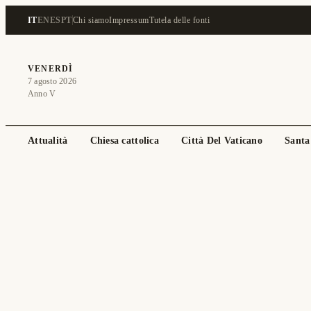
IT
EN
ES
PT
Chi siamo
Impressum
Tutela delle fonti
VENERDÌ
7 agosto 2026
Anno V
Attualità
Chiesa cattolica
Città Del Vaticano
Santa