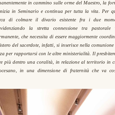
manentemente in cammino sulle orme del Maestro, la for
nizia in Seminario e continua per tutta la vita. Per q
rca di colmare il divario esistente fra i due mome
evidenziando la stretta connessione tra pastorale 
rmanente, che necessita di essere maggiormente coordin
nistero del sacerdote, infatti, si inserisce nella comunione
za per rapportarsi con le altre ministerialità. Il presbit
e più dentro una coralità, in relazione al territorio in 
ocesano, in una dimensione di fraternità che va cos