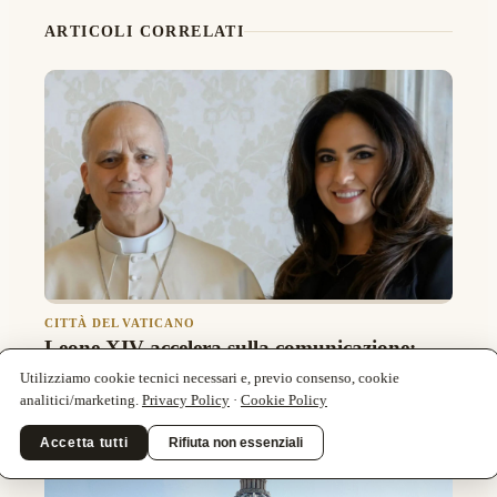
ARTICOLI CORRELATI
CITTÀ DEL VATICANO
Leone XIV accelera sulla comunicazione:
incontro con Alvarado per cambiare Palazzo
Utilizziamo cookie tecnici necessari e, previo consenso, cookie
Pio
analitici/marketing.
Privacy Policy
·
Cookie Policy
Accetta tutti
Rifiuta non essenziali