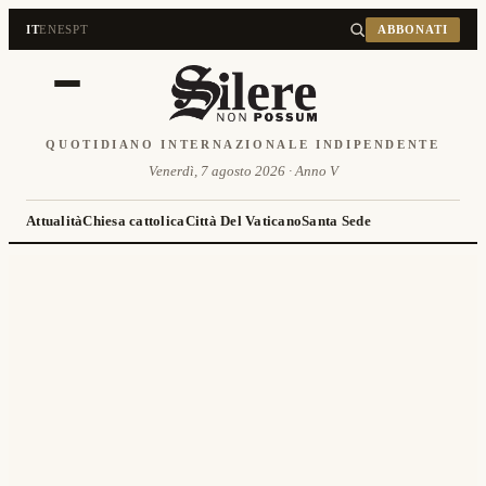
IT
EN
ES
PT
ABBONATI
QUOTIDIANO INTERNAZIONALE INDIPENDENTE
Venerdì, 7 agosto 2026 · Anno V
Attualità
Chiesa cattolica
Città Del Vaticano
Santa Sede