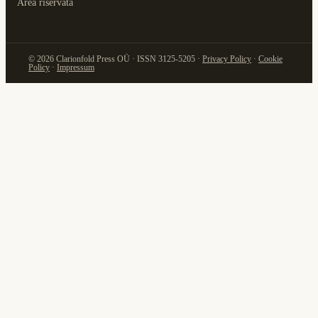
Area riservata
© 2026 Clarionfold Press OÜ · ISSN 3125-5205 ·
Privacy Policy
·
Cookie
Policy
·
Impressum