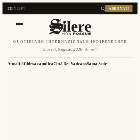
IT
EN
ES
PT
ABBONATI
QUOTIDIANO INTERNAZIONALE INDIPENDENTE
Giovedì, 6 agosto 2026 · Anno V
Attualità
Chiesa cattolica
Città Del Vaticano
Santa Sede