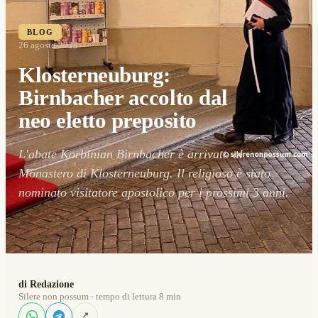
BLOG
26 agosto 2023
Klosterneuburg:
Birnbacher accolto dal
neo eletto preposito
L'abate Korbinian Birnbacher è arrivato al
Monastero di Klosterneuburg. Il religioso è stato
nominato visitatore apostolico per i prossimi 3 anni.
di Redazione
Silere non possum · tempo di lettura 8 min
↗