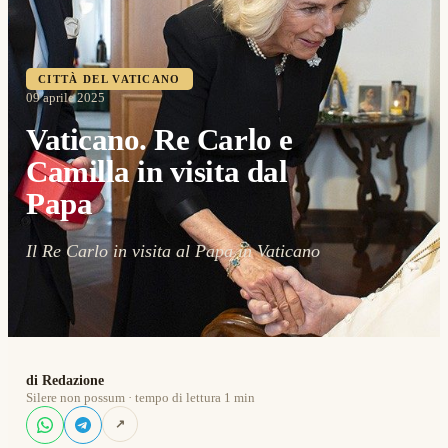
CITTÀ DEL VATICANO
09 aprile 2025
Vaticano. Re Carlo e
Camilla in visita dal
Papa
Il Re Carlo in visita al Papa in Vaticano
di Redazione
Silere non possum · tempo di lettura 1 min
↗