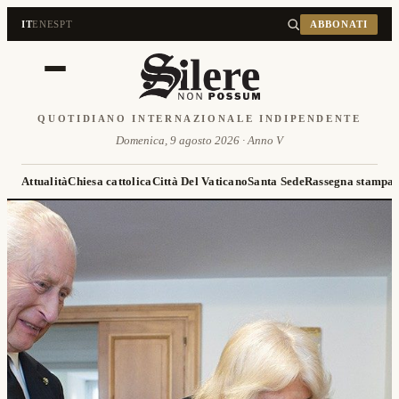
IT
EN
ES
PT
ABBONATI
QUOTIDIANO INTERNAZIONALE INDIPENDENTE
Domenica, 9 agosto 2026 · Anno V
Attualità
Chiesa cattolica
Città Del Vaticano
Santa Sede
Rassegna stampa