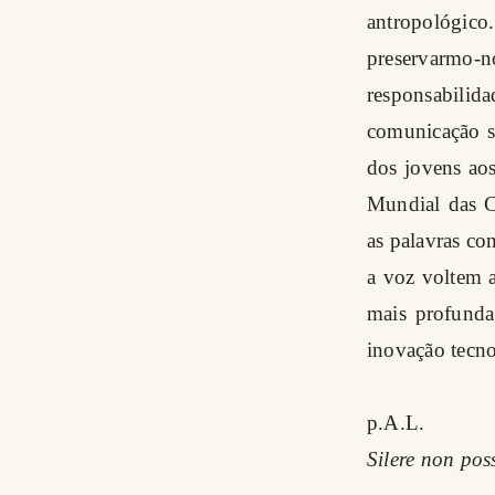
antropológic
preservarmo-no
responsabilid
comunicação so
dos jovens ao
Mundial das C
as palavras co
a voz voltem 
mais profunda
inovação tecno
p.A.L.
Silere non po