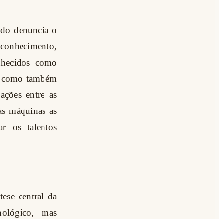
ndo denuncia o
conhecimento,
onhecidos como
os, como também
ações entre as
 às máquinas as
ar os talentos
ese central da
nológico, mas