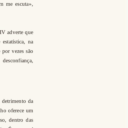
em me escuta»,
IV adverte que
statística, na
 por vezes são
 desconfiança,
m detrimento da
lho oferece um
so, dentro das