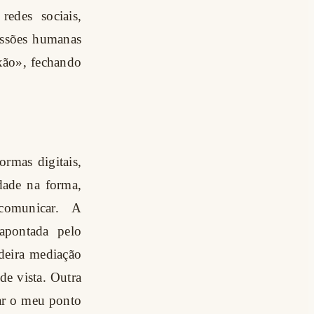
edes sociais,
essões humanas
xão», fechando
ormas digitais,
dade na forma,
comunicar. A
apontada pelo
deira mediação
e vista. Outra
çar o meu ponto