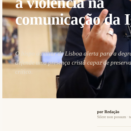
a violência na
comunicação da I
O bispo auxiliar de Lisboa alerta para a deg
defende uma presença cristã capaz de preserva
crítico.
por Redação
Silere non possum · t