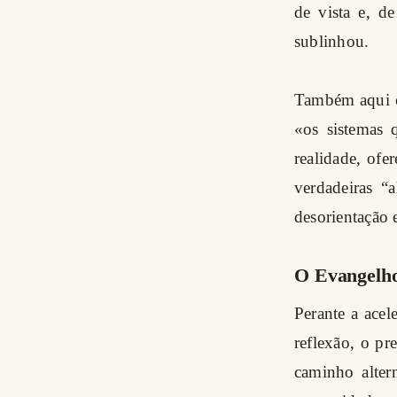
de vista e, d
sublinhou.
Também aqui o
«os sistemas 
realidade, of
verdadeiras “
desorientação 
O Evangelho
Perante a acel
reflexão, o p
caminho alter