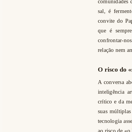
comunidades cr
sal, é fermen
convite do Pa
que é sempre
confrontar-no
relação nem a
O risco do 
A conversa ab
inteligência 
crítico e da 
suas múltipla
tecnologia as
ao risco de «