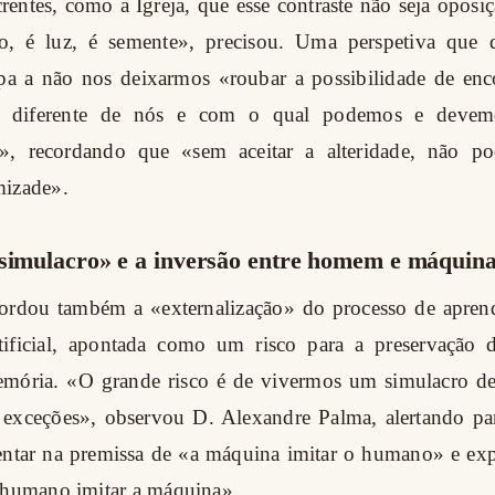
entes, como a Igreja, que esse contraste não seja oposi
to, é luz, é semente», precisou. Uma perspetiva que
pa a não nos deixarmos «roubar a possibilidade de enco
 diferente de nós e com o qual podemos e devem
s», recordando que «sem aceitar a alteridade, não 
mizade».
«simulacro» e a inversão entre homem e máquin
ordou também a «externalização» do processo de apren
artificial, apontada como um risco para a preservação
memória. «O grande risco é de vivermos um simulacro de 
s exceções», observou D. Alexandre Palma, alertando par
sentar na premissa de «a máquina imitar o humano» e exp
o humano imitar a máquina».