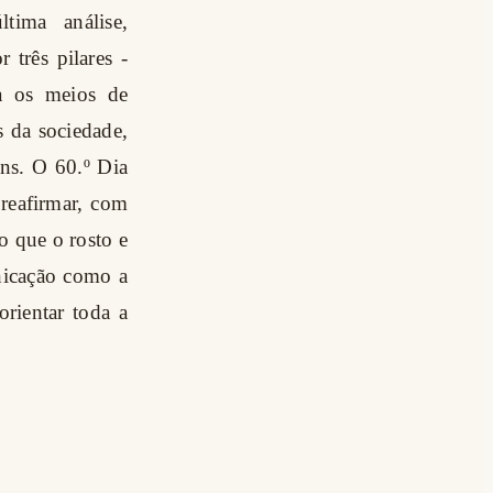
tima análise,
 três pilares -
ra os meios de
s da sociedade,
ns. O 60.º Dia
reafirmar, com
o que o rosto e
nicação como a
rientar toda a