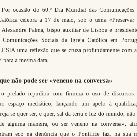
- Por ocasião do 60.º Dia Mundial das Comunicações 
Católica celebra a 17 de maio, sob o tema «Preservar 
Alexandre Palma, bispo auxiliar de Lisboa e presiden
 Comunicações Sociais da Igreja Católica em Portug
ESIA uma reflexão que se cruza profundamente com 
 para a mesma data.
que não pode ser «veneno na conversa»
, o prelado repudiou com firmeza o uso de discursos 
no espaço mediático, lançando um apelo à qualifica
reja se quer ser, e quer, sal da terra e luz do mundo, não
 de alguma maneira, ou ser veneno na conversa», afi
ontram eco na denúncia que o Pontífice faz, na sua 