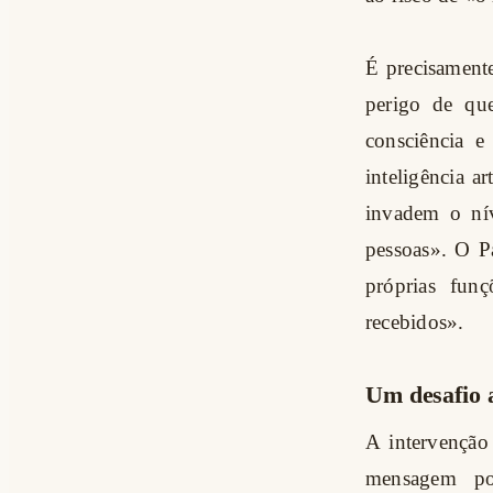
É precisament
perigo de qu
consciência e
inteligência a
invadem o nív
pessoas». O Pa
próprias funç
recebidos».
Um desafio a
A intervenção
mensagem pon