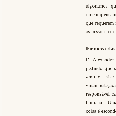
algoritmos q
«recompensam 
que requerem 
as pessoas em 
Firmeza das
D. Alexandre P
pedindo que s
«muito hist
«manipulação
responsável c
humana. «Uma 
coisa é escond