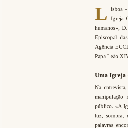
L
isboa 
Igreja 
humanos», D. 
Episcopal das
Agência ECCL
Papa Leão XIV
Uma Igreja 
Na entrevista
manipulação 
público. «A Ig
luz, sombra,
palavras enc