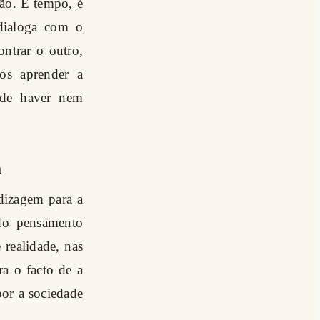
ção. É tempo, é
 dialoga com o
ntrar o outro,
os aprender a
pode haver nem
a
dizagem para a
 do pensamento
realidade, nas
a o facto de a
or a sociedade