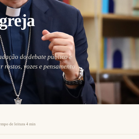
greja
radação do debate público e
r rostos, vozes e pensamento
empo de leitura 4 min