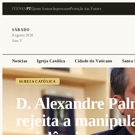
IT
EN
ES
PT
Quem Somos
Impressum
Proteção das Fontes
SÁBADO
8 agosto 2026
Ano V
Notícias
Igreja Católica
Cidade do Vaticano
Santa 
IGREJA CATÓLICA
15 de maio de 2026
D. Alexandre Pa
rejeita a manipul