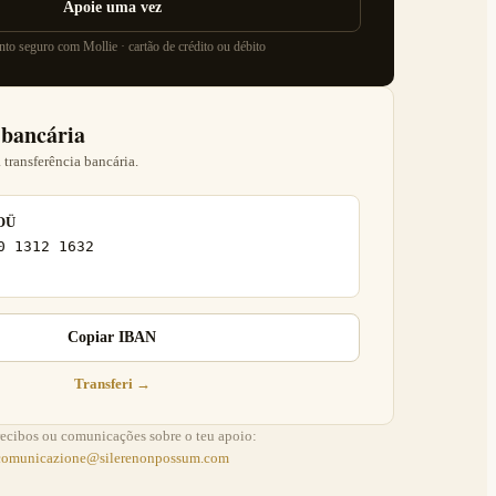
Apoie uma vez
to seguro com Mollie · cartão de crédito ou débito
 bancária
 transferência bancária.
 OÜ
0 1312 1632
Copiar IBAN
Transferi →
recibos ou comunicações sobre o teu apoio:
comunicazione@silerenonpossum.com