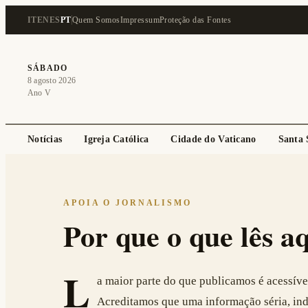
IT
EN
ES
PT
Quem Somos
Impressum
Proteção das Fontes
SÁBADO
8 agosto 2026
Ano V
Notícias
Igreja Católica
Cidade do Vaticano
Santa 
APOIA O JORNALISMO
Por que o que lês aq
L
a maior parte do que publicamos é acessível
Acreditamos que uma informação séria, in