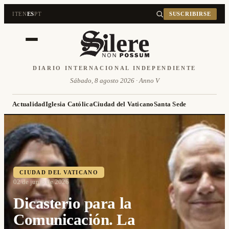
IT
EN
ES
PT
SUSCRIBIRSE
DIARIO INTERNACIONAL INDEPENDIENTE
Sábado, 8 agosto 2026 · Anno V
Actualidad
Iglesia Católica
Ciudad del Vaticano
Santa Sede
CIUDAD DEL VATICANO
02 de junio de 2026
Dicasterio para la
Comunicación. La