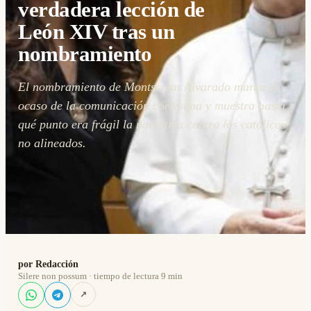
verdadera lección de
León XIV tras un
nombramiento
El nombramiento de Montserrat Alvarado marca el
ocaso de la comunicación cortesana y muestra hasta
qué punto era frágil la narrativa contra los católicos
no alineados.
por Redacción
Silere non possum · tiempo de lectura 9 min
↗