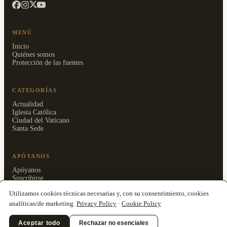
MENÚ
Inicio
Quiénes somos
Protección de las fuentes
CATEGORÍAS
Actualidad
Iglesia Católica
Ciudad del Vaticano
Santa Sede
APÓYANOS
Apóyanos
Suscribirse
Área reservada
Utilizamos cookies técnicas necesarias y, con su consentimiento, cookies
analíticas/de marketing.
Privacy Policy
·
Cookie Policy
Aceptar todo
Rechazar no esenciales
© 2026 Clarionfold Press OÜ · ISSN 3125-5205 ·
Privacy Policy
·
Cookie