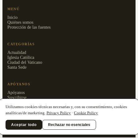
MENÚ
Inicio
Quiénes somos
Protección de las fuentes
CATEGORÍAS
Actualidad
Iglesia Católica
Ciudad del Vaticano
Santa Sede
APÓYANOS
Apóyanos
Suscribirse
Área reservada
Utilizamos cookies técnicas necesarias y, con su consentimiento, cookies
analíticas/de marketing.
Privacy Policy
·
Cookie Policy
Aceptar todo
Rechazar no esenciales
© 2026 Clarionfold Press OÜ · ISSN 3125-5205 ·
Privacy Policy
·
Cookie
Policy
·
Impressum