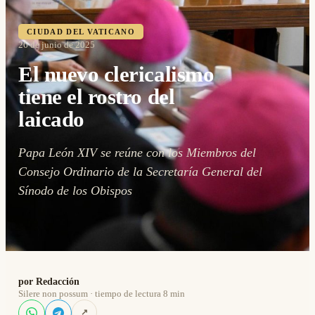
CIUDAD DEL VATICANO
26 de junio de 2025
El nuevo clericalismo
tiene el rostro del
laicado
Papa León XIV se reúne con los Miembros del
Consejo Ordinario de la Secretaría General del
Sínodo de los Obispos
por Redacción
Silere non possum · tiempo de lectura 8 min
↗