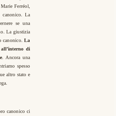
 Marie Ferréol,
o canonico. La
cernere se una
no. La giustizia
to canonico.
La
all’interno di
e
. Ancora una
ntriamo spesso
e altro stato e
ega.
oro canonico ci