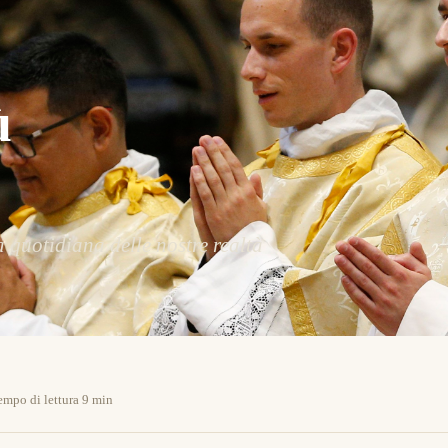
ù
a quotidiana delle nostre realtà
empo di lettura 9 min