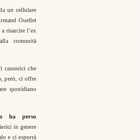
da un cellulare
 Armand Ouellet
a risarcire l’ex
alla comunità
ri canonici che
, però, ci offre
ane quotidiano
ico ha perso
ierici in genere
do e ci esporrà