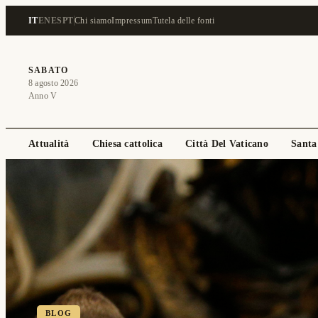
IT
EN
ES
PT
Chi siamo
Impressum
Tutela delle fonti
SABATO
8 agosto 2026
Anno V
Attualità
Chiesa cattolica
Città Del Vaticano
Santa
BLOG