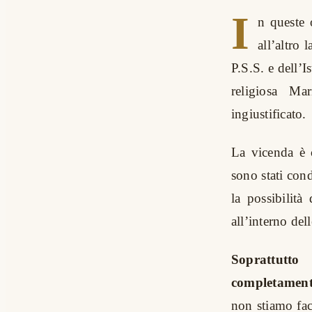
I
n queste 
all’altro
P.S.S. e dell’I
religiosa Ma
ingiustificato.
La vicenda è c
sono stati cond
la possibilit
all’interno dell
Soprattutto
completamente
non stiamo fac