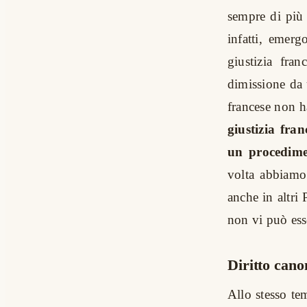
sempre di più 
infatti, emer
giustizia fra
dimissione da u
francese non h
giustizia fra
un procedime
volta abbiamo
anche in altri
non vi può esse
Diritto cano
Allo stesso te