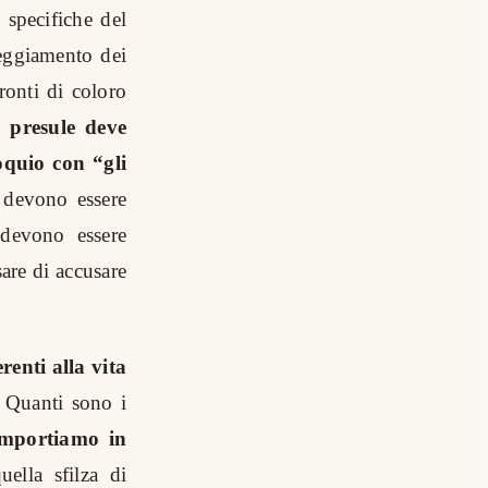
specifiche del
teggiamento dei
ronti di coloro
l presule deve
oquio con “gli
devono essere
 devono essere
are di accusare
renti alla vita
a. Quanti sono i
omportiamo in
ella sfilza di