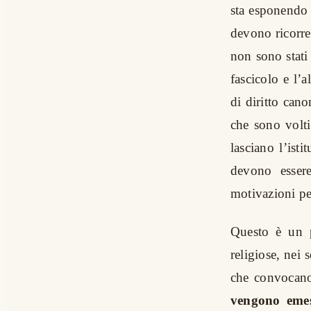
sta esponendo a
devono ricorre
non sono stati 
fascicolo e l’
di diritto ca
che sono volti
lasciano l’isti
devono esser
motivazioni pe
Questo è un p
religiose, nei
che convocano 
vengono emess