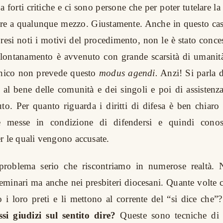
 forti critiche e ci sono persone che per poter tutelare la 
re a qualunque mezzo. Giustamente. Anche in questo caso
resi noti i motivi del procedimento, non le è stato conce
allontanamento è avvenuto con grande scarsità di umanit
nonico non prevede questo
modus agendi.
Anzi! Si parla 
 al bene delle comunità e dei singoli e poi di assistenz
tuto. Per quanto riguarda i diritti di difesa è ben chiar
e messe in condizione di difendersi e quindi conos
r le quali vengono accusate.
roblema serio che riscontriamo in numerose realtà. 
 seminari ma anche nei presbiteri diocesani. Quante volte 
i loro preti e li mettono al corrente del “si dice che”
i giudizi sul sentito dire?
Queste sono tecniche di 