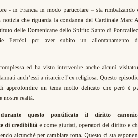
ore - in Francia in modo particolare – sta rimbalzando 
 la notizia che riguarda la condanna del Cardinale Marc
stituto delle Domenicane dello Spirito Santo di Pontcallec 
rie Ferréol per aver subito un allontanamento d
omplessa ed ha visto intervenire anche alcuni visitato
annati anch’essi a risarcire l’ex religiosa. Questo episodio
à di approfondire un tema molto delicato che però è p
e nostre realtà.
 durante questo pontificato il diritto canon
 di credibilità
e come giuristi, operatori del diritto e ch
endo alcunché per cambiare rotta. Questo ci sta esponen