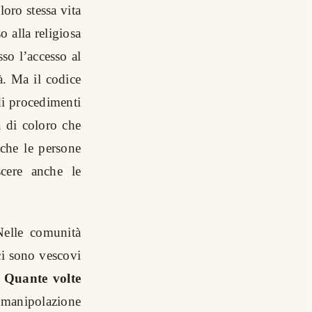
loro stessa vita
 alla religiosa
sso l’accesso al
à. Ma il codice
di procedimenti
a di coloro che
o che le persone
cere anche le
Nelle comunità
ci sono vescovi
?
Quante volte
manipolazione