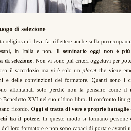
luogo di selezione
ta religiosa ci deve far riflettere anche sulla preoccupant
esani, in Italia e non.
Il seminario oggi non è pi
 di selezione
. Non vi sono più criteri oggettivi per pot
rso il sacerdozio ma vi è solo un
placet
che viene eme
oni e delle convinzioni del formatore. Quanti sono i ca
no allontanati solo perché non la pensano come il 
e Benedetto XVI nel suo ultimo libro. Il confronto liturg
tano ricordo.
Oggi si tratta di vere e proprie battagli
 chi ha il potere
. In questo modo si formano persone 
o del loro formatore e non sono capaci di portare avanti u