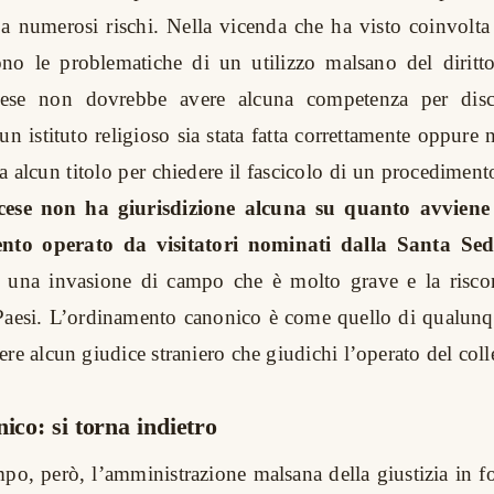
a numerosi rischi. Nella vicenda che ha visto coinvolta
gono le problematiche di un utilizzo malsano del diritt
ncese non dovrebbe avere alcuna competenza per dis
n istituto religioso sia stata fatta correttamente oppure 
a alcun titolo per chiedere il fascicolo di un procedimen
ncese non ha giurisdizione alcuna su quanto avviene 
nto operato da visitatori nominati dalla Santa Sed
 una invasione di campo che è molto grave e la risco
 Paesi. L’ordinamento canonico è come quello di qualunqu
re alcun giudice straniero che giudichi l’operato del coll
nico: si torna indietro
mpo, però, l’amministrazione malsana della giustizia in f