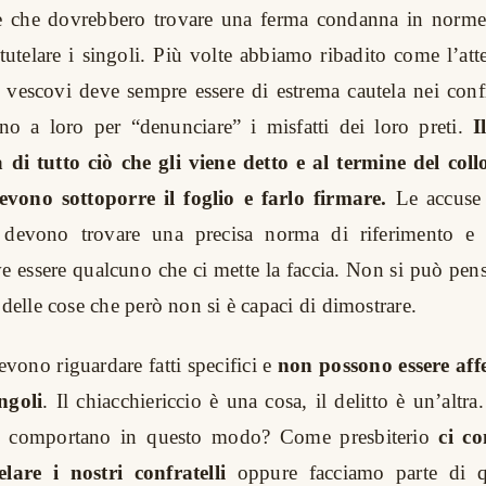
ze che dovrebbero trovare una ferma condanna in norme 
a tutelare i singoli. Più volte abbiamo ribadito come l’at
i vescovi deve sempre essere di estrema cautela nei conf
no a loro per “denunciare” i misfatti dei loro preti.
I
 di tutto ciò che gli viene detto e al termine del coll
evono sottoporre il foglio e farlo firmare.
Le accuse 
e, devono trovare una precisa norma di riferimento e
ve essere qualcuno che ci mette la faccia. Non si può pens
 delle cose che però non si è capaci di dimostrare.
evono riguardare fatti specifici e
non possono essere affe
ngoli
. Il chiacchiericcio è una cosa, il delitto è un’altr
si comportano in questo modo? Come presbiterio
ci c
are i nostri confratelli
oppure facciamo parte di qu