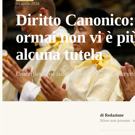
04 aprile 2024
Diritto Canonico:
ormai non vi è pi
alcuna tutela
Una riflessione sul diritto canonico e sulla vit
di Redazione
Silere non possum · t