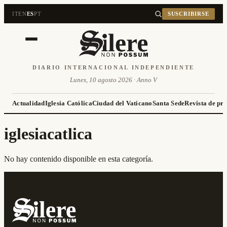
IT
EN
ES
PT
SUSCRIBIRSE
DIARIO INTERNACIONAL INDEPENDIENTE
Lunes, 10 agosto 2026 · Anno V
Actualidad
Iglesia Católica
Ciudad del Vaticano
Santa Sede
Revista de pr
iglesiacatlica
No hay contenido disponible en esta categoría.