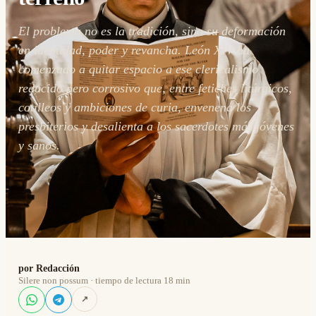
El problema no es la tradición, sino su deformación
en identidad, poder y revancha. León XIV ha
comenzado a quitar espacio a ese clericalismo
reducido pero corrosivo que, entre fetiches litúrgicos,
cotilleos y ambiciones de curia, envenena los
presbiterios y desalienta a los sacerdotes más jóvenes
y sanos.
por Redacción
Silere non possum · tiempo de lectura 18 min
↗