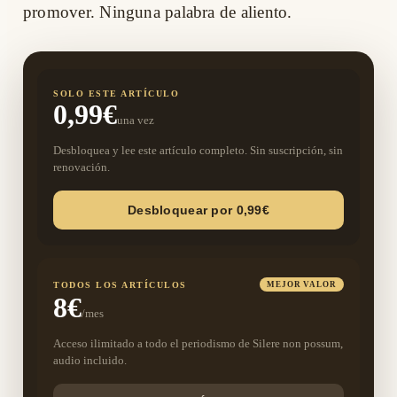
promover. Ninguna palabra de aliento.
SOLO ESTE ARTÍCULO
0,99€
una vez
Desbloquea y lee este artículo completo. Sin suscripción, sin
renovación.
Desbloquear por 0,99€
TODOS LOS ARTÍCULOS
MEJOR VALOR
8€
/mes
Acceso ilimitado a todo el periodismo de Silere non possum,
audio incluido.