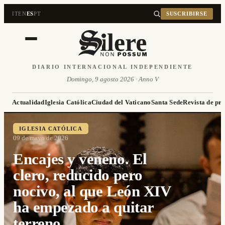
IT
EN
ES
PT
SUSCRIBIRSE
DIARIO INTERNACIONAL INDEPENDIENTE
Domingo, 9 agosto 2026 · Anno V
Actualidad
Iglesia Católica
Ciudad del Vaticano
Santa Sede
Revista de pr
IGLESIA CATÓLICA
09 de mayo de 2026
Encajes y veneno. El
clero, reducido pero
nocivo, al que León XIV
ha empezado a quitar
terreno