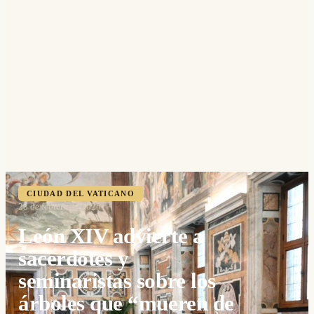
CIUDAD DEL VATICANO
28 de febrero de 2026
León XIV advierte a
sacerdotes y
seminaristas sobre los
árboles que “mueren de