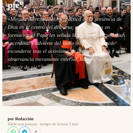
pie”.
«Mirada sobrenatural» y práctica de la presencia de
Dios en el centro del discurso: a los jóvenes en
formación el Papa les señala la raíz de la fecundidad
sacerdotal y advierte del vacío interior que puede
esconderse tras el activismo, la imagen pública y una
observancia meramente exterior, hasta el riesgo de
“morir de pie”.
por Redacción
Silere non possum · tiempo de lectura 5 min
↗