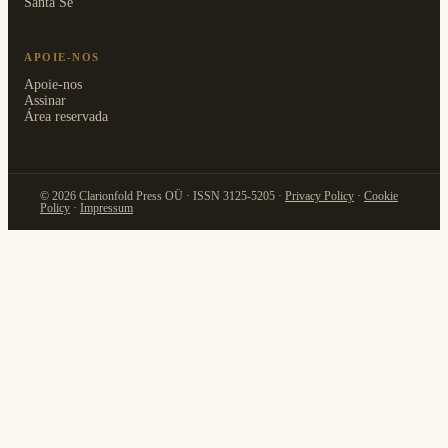
Santa Sé
APOIE-NOS
Apoie-nos
Assinar
Área reservada
© 2026 Clarionfold Press OÜ · ISSN 3125-5205 ·
Privacy Policy
·
Cookie
Policy
·
Impressum