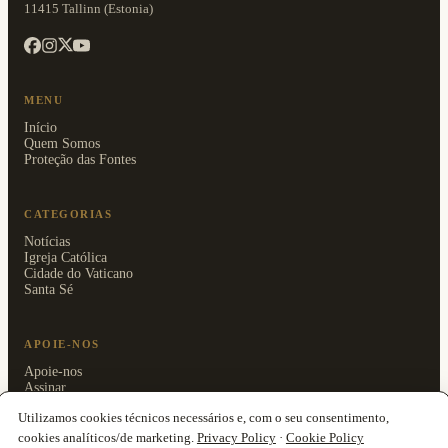
11415 Tallinn (Estonia)
MENU
Início
Quem Somos
Proteção das Fontes
CATEGORIAS
Notícias
Igreja Católica
Cidade do Vaticano
Santa Sé
APOIE-NOS
Apoie-nos
Assinar
Área reservada
Utilizamos cookies técnicos necessários e, com o seu consentimento,
cookies analíticos/de marketing.
Privacy Policy
·
Cookie Policy