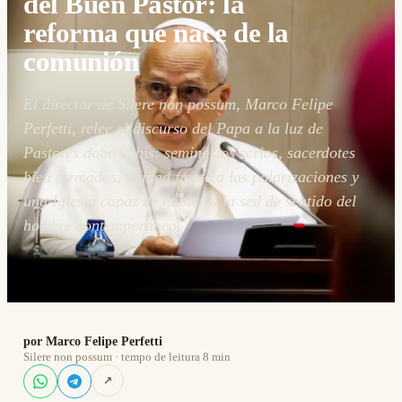
del Buen Pastor: la
reforma que nace de la
comunión
El director de Silere non possum, Marco Felipe
Perfetti, relee el discurso del Papa a la luz de
Pastores dabo vobis: seminarios serios, sacerdotes
bien formados, unidad frente a las polarizaciones y
una Iglesia capaz de hablar a la sed de sentido del
hombre contemporáneo.
por Marco Felipe Perfetti
Silere non possum · tempo de leitura 8 min
↗