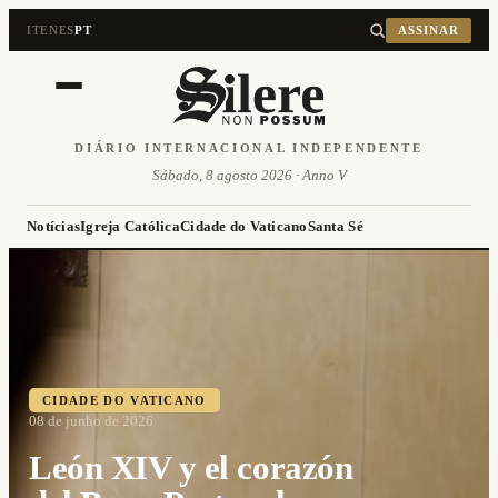
IT
EN
ES
PT
ASSINAR
DIÁRIO INTERNACIONAL INDEPENDENTE
Sábado, 8 agosto 2026 · Anno V
Notícias
Igreja Católica
Cidade do Vaticano
Santa Sé
CIDADE DO VATICANO
08 de junho de 2026
León XIV y el corazón