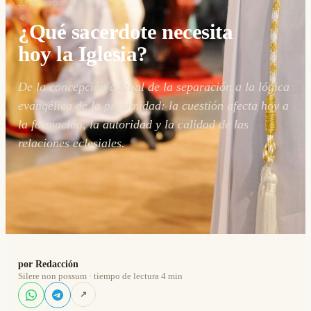
23 de marzo de 2026
¿Qué sacerdote necesita
hoy la Iglesia?
De la concepción cultual de la separación a la lógica
evangélica de la proximidad: la cuestión afecta hoy a
la formación, la autoridad y la calidad de las
relaciones eclesiales.
por Redacción
Silere non possum · tiempo de lectura 4 min
↗