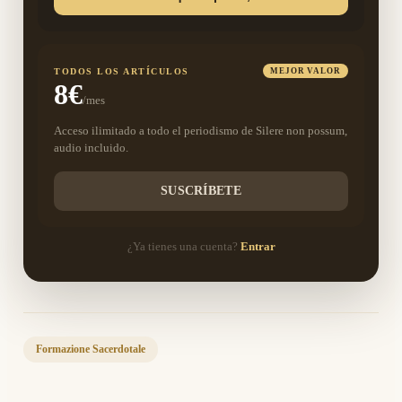
TODOS LOS ARTÍCULOS
MEJOR VALOR
8€
/mes
Acceso ilimitado a todo el periodismo de Silere non possum,
audio incluido.
SUSCRÍBETE
¿Ya tienes una cuenta?
Entrar
Formazione Sacerdotale