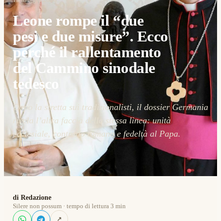
Leone rompe il “due
pesi e due misure”. Ecco
perché il rallentamento
del Cammino sinodale
tedesco
Dopo la stretta sui tradizionalisti, il dossier Germania
rivela l’altra faccia della stessa linea: unità
ecclesiale, controllo romano e fedeltà al Papa.
di Redazione
Silere non possum · tempo di lettura 3 min
↗