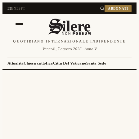
IT
EN
ES
PT
ABBONATI
QUOTIDIANO INTERNAZIONALE INDIPENDENTE
Venerdì, 7 agosto 2026 · Anno V
Attualità
Chiesa cattolica
Città Del Vaticano
Santa Sede