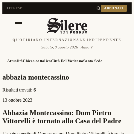
IT
EN
ES
PT
ABBONATI
QUOTIDIANO INTERNAZIONALE INDIPENDENTE
Sabato, 8 agosto 2026 · Anno V
Attualità
Chiesa cattolica
Città Del Vaticano
Santa Sede
abbazia montecassino
Risultati trovati:
6
13 ottobre 2023
Abbazia Montecassino: Dom Pietro
Vittorelli è tornato alla Casa del Padre
L'abate emerito di Montecassino, Dom Pietro Vittorelli, è tornato