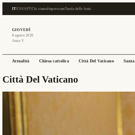
IT
EN
ES
PT
Chi siamo
Impressum
Tutela delle fonti
GIOVEDÌ
6 agosto 2026
Anno V
Attualità
Chiesa cattolica
Città Del Vaticano
Santa
Città Del Vaticano