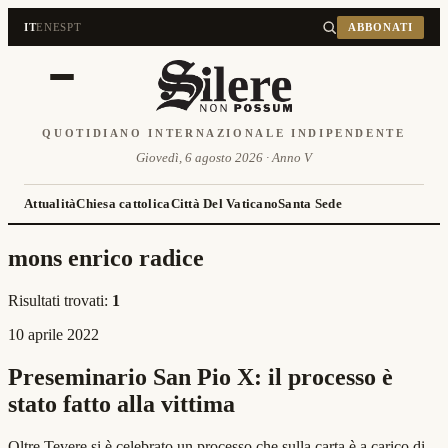
IT
EN
ES
PT
ABBONATI
QUOTIDIANO INTERNAZIONALE INDIPENDENTE
Giovedì, 6 agosto 2026 · Anno V
Attualità
Chiesa cattolica
Città Del Vaticano
Santa Sede
mons enrico radice
Risultati trovati:
1
10 aprile 2022
Preseminario San Pio X: il processo è
stato fatto alla vittima
Oltre Tevere si è celebrato un processo che sulla carta è a carico di