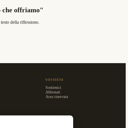
ò che offriamo"
esto della riflessione.
SOSTIENI
Sostienici
Abbonati
Area riservata