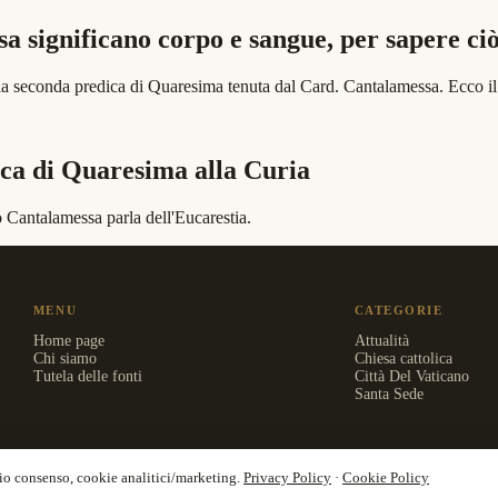
 significano corpo e sangue, per sapere ci
lla seconda predica di Quaresima tenuta dal Card. Cantalamessa. Ecco il t
ca di Quaresima alla Curia
 Cantalamessa parla dell'Eucarestia.
MENU
CATEGORIE
Home page
Attualità
Chi siamo
Chiesa cattolica
Tutela delle fonti
Città Del Vaticano
Santa Sede
vio consenso, cookie analitici/marketing.
Privacy Policy
·
Cookie Policy