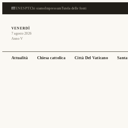
IT
EN
ES
PT
Chi siamo
Impressum
Tutela delle fonti
VENERDÌ
7 agosto 2026
Anno V
Attualità
Chiesa cattolica
Città Del Vaticano
Santa