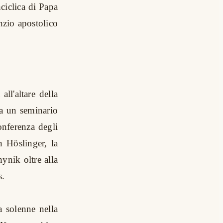
nciclica di Papa
nzio apostolico
ll'altare della
 a un seminario
Conferenza degli
n Höslinger, la
hynik oltre alla
s.
 solenne nella