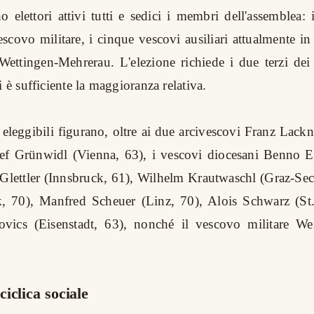
o elettori attivi tutti e sedici i membri dell'assemblea:
escovo militare, i cinque vescovi ausiliari attualmente in 
 Wettingen-Mehrerau. L'elezione richiede i due terzi dei 
i è sufficiente la maggioranza relativa.
 eleggibili figurano, oltre ai due arcivescovi Franz Lack
sef Grünwidl (Vienna, 63), i vescovi diocesani Benno El
lettler (Innsbruck, 61), Wilhelm Krautwaschl (Graz-Sec
, 70), Manfred Scheuer (Linz, 70), Alois Schwarz (St.
ovics (Eisenstadt, 63), nonché il vescovo militare Wern
iclica sociale