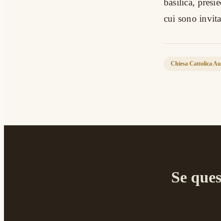
basilica, pres
cui sono invitat
Chiesa Cattolica Au
Se ques