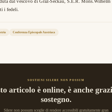
ieduta dal vescovo di Graz-Seckau, S.E.R. Mons.Wilhelm
i i fedeli.
stria
Conferenza Episcopale Austriaca
SOSTIENI SILERE NON POSSUM
to articolo è online, è anche grazi
sostegno.
Silere non possum sceglie di rendere accessibili gratuitamente gran