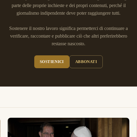
parte delle proprie inchieste e dei propri contenuti, perché il
giornalismo indipendente deve poter raggiungere tutti.
Sostenere il nostro lavoro significa permetterci di continuare a
verificare, raccontare e pubblicare ciò che altri preferirebbero
restasse nascosto.
SOSTIENICI
ABBONATI