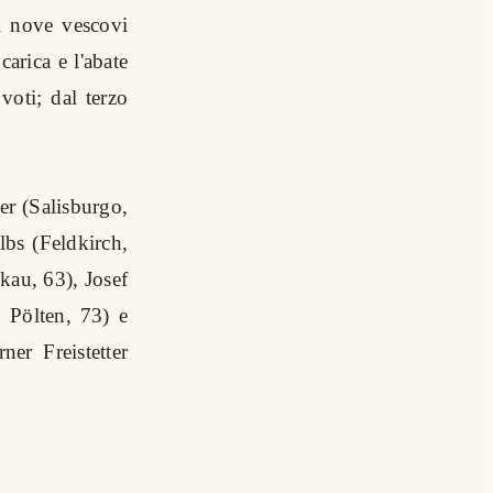
 i nove vescovi
carica e l'abate
voti; dal terzo
ner (Salisburgo,
bs (Feldkirch,
kau, 63), Josef
 Pölten, 73) e
er Freistetter