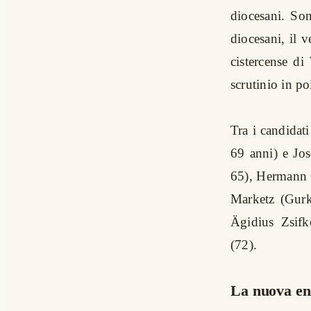
diocesani. Son
diocesani, il v
cistercense di
scrutinio in po
Tra i candidati
69 anni) e Jo
65), Hermann G
Marketz (Gurk
Ägidius Zsifk
(72).
La nuova enc