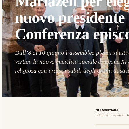
Mariazell per eleg
nuovo presidente 
Conferenza episc
Dall’8 al 10 giugno l’assemblea plenaria estiv
vertici, la nuova enciclica sociale di Leone XIV
religiosa con i responsabili degli ordini austri
di Redazione
Silere non possum · t