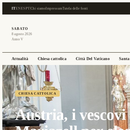
IT
EN
ES
PT
Chi siamo
Impressum
Tutela delle fonti
SABATO
8 agosto 2026
Anno V
Attualità
Chiesa cattolica
Città Del Vaticano
Santa
CHIESA CATTOLICA
01 giugno 2026
Austria, i vescovi