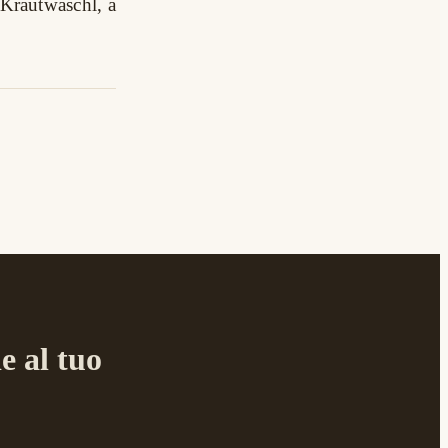
 Krautwaschl, a
e al tuo