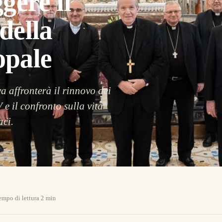
gere il
della
opale
a affronterà il rinnovo dei
 e il confronto sulla vita
aci.
empo di lettura 2 min