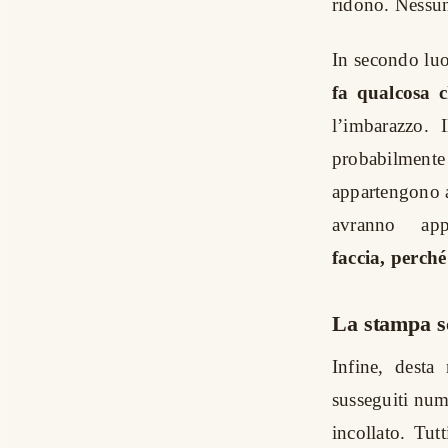
ridono. Nessun
In secondo lu
fa qualcosa c
l’imbarazzo. 
probabilmente 
appartengono a
avranno ap
faccia, perché
La stampa s
Infine, desta
susseguiti nume
incollato. Tut