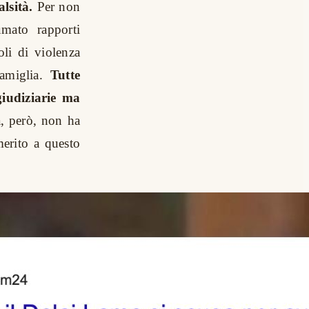
lsità.
Per non
umato rapporti
oli di violenza
amiglia.
Tutte
giudiziarie ma
, però, non ha
erito a questo