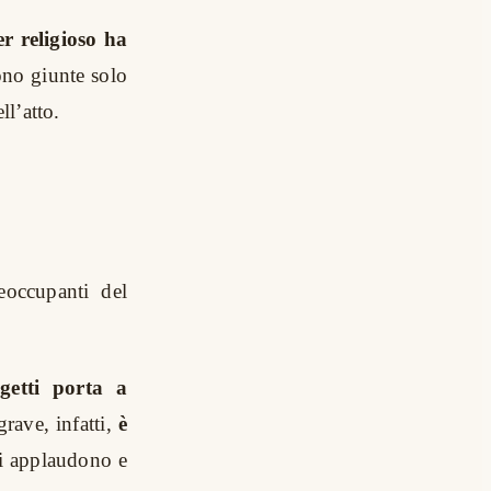
er religioso ha
no giunte solo
ll’atto.
eoccupanti del
getti porta a
ave, infatti,
è
ti applaudono e