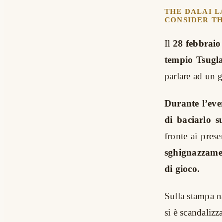
THE DALAI L
CONSIDER TH
Il
28 febbraio
tempio Tsugl
parlare ad un 
Durante l’eve
di baciarlo s
fronte ai pres
sghignazzame
di gioco.
Sulla stampa n
si è scandalizz