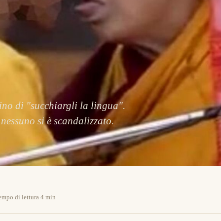
no di "succhiargli la lingua".
 nessuno si è scandalizzato.
empo di lettura 4 min