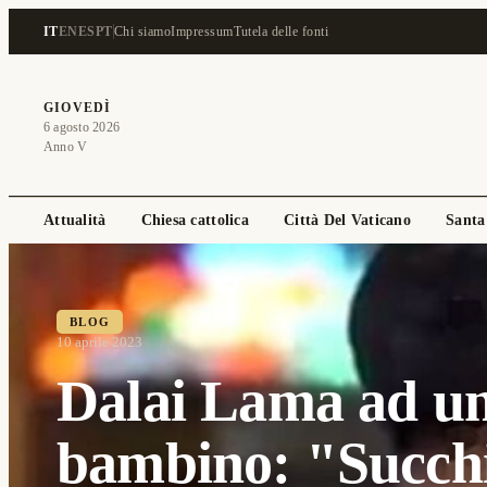
IT
EN
ES
PT
Chi siamo
Impressum
Tutela delle fonti
GIOVEDÌ
6 agosto 2026
Anno V
Attualità
Chiesa cattolica
Città Del Vaticano
Santa
BLOG
10 aprile 2023
Dalai Lama ad u
bambino: "Succh