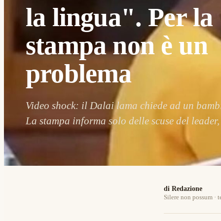
la lingua". Per la
stampa non è un
problema
Video shock: il Dalai lama chiede ad un bambi
La stampa informa solo delle scuse del leader,
di Redazione
Silere non possum · t