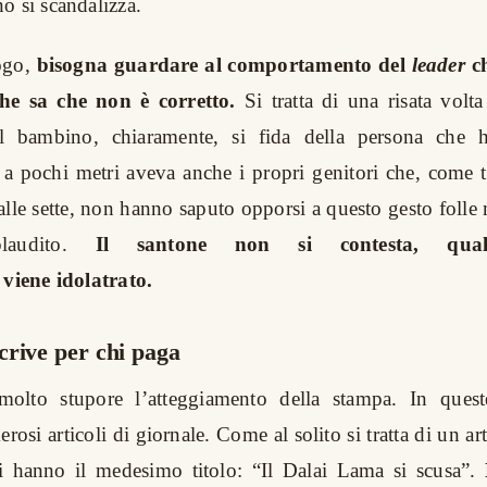
o si scandalizza.
ogo,
bisogna guardare al comportamento del
leader
ch
he sa che non è corretto.
Si tratta di una risata volta
Il bambino, chiaramente, si fida della persona che 
a pochi metri aveva anche i propri genitori che, come t
lle sette, non hanno saputo opporsi a questo gesto folle m
plaudito.
Il santone non si contesta, qua
 viene idolatrato.
crive per chi paga
 molto stupore l’atteggiamento della stampa. In ques
rosi articoli di giornale. Come al solito si tratta di un ar
ti hanno il medesimo titolo: “Il Dalai Lama si scusa”.