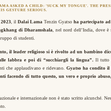
AMA ASKED A CHILD: 'SUCK MY TONGUE'. THE PRES
IS GESTURE SERIOUS.
 2023
, il
Dalai Lama
Tenzin Gyatso
ha partecipato ad
agkhang di Dharamshala
, nel nord dell’India, dove è 
gruppo di studenti.
nto, il leader religioso si è rivolto ad un bambino di
ulle labbra e poi di “succhiargli la lingua”.
Il tutto
enti che applaudivano e ridevano.
Gyatso ha condito i
nti facendo di tutto questo, un vero e proprio abus
azionale e internazionale non è stato scritto
alcunché. Nes
ato.