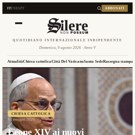
IT
EN
ES
PT
ABBONATI
QUOTIDIANO INTERNAZIONALE INDIPENDENTE
Domenica, 9 agosto 2026 · Anno V
Attualità
Chiesa cattolica
Città Del Vaticano
Santa Sede
Rassegna stampa
CHIESA CATTOLICA
02 maggio 2026
Leone XIV ai nuovi