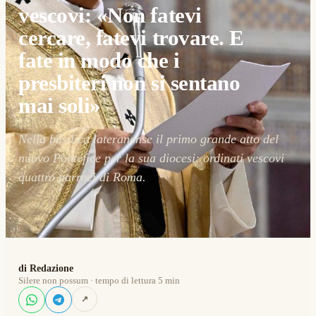
vescovi: «Non fatevi
cercare, fatevi trovare. E
fate in modo che i
presbiteri non si sentano
mai soli»
Nella basilica lateranense il primo grande atto del
nuovo Pontefice per la sua diocesi: ordinati vescovi
quattro parroci di Roma.
di Redazione
Silere non possum · tempo di lettura 5 min
↗