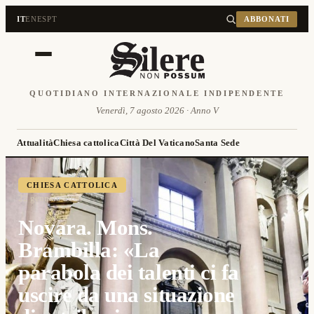
IT
EN
ES
PT
ABBONATI
QUOTIDIANO INTERNAZIONALE INDIPENDENTE
Venerdì, 7 agosto 2026 · Anno V
Attualità
Chiesa cattolica
Città Del Vaticano
Santa Sede
CHIESA CATTOLICA
22 gennaio 2026
Novara. Mons.
Brambilla: «La
parabola dei talenti ci fa
uscire da una situazione