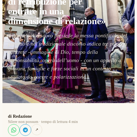
di retribuzione per
entrare in una
dimensione di relazione»
A Novara il vescovo presiede la messa pontificale del
patrono e nel tradizionale discorso indica tre priorità
concrete - immagine di Dio, tempo della
responsabilità, opera dell’uomo - con un appello a
giovani, famiglie e forze sociali in un contesto
segnato da guerre e polarizzazione.
di Redazione
Silere non possum · tempo di lettura 4 min
↗