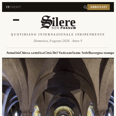
IT
EN
ES
PT
ABBONATI
QUOTIDIANO INTERNAZIONALE INDIPENDENTE
Domenica, 9 agosto 2026 · Anno V
Attualità
Chiesa cattolica
Città Del Vaticano
Santa Sede
Rassegna stampa