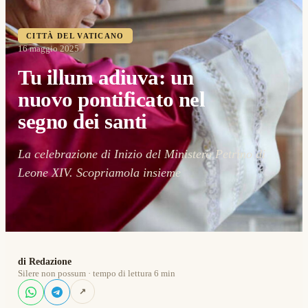
CITTÀ DEL VATICANO
16 maggio 2025
Tu illum adiuva: un
nuovo pontificato nel
segno dei santi
La celebrazione di Inizio del Ministero Petrino di
Leone XIV. Scopriamola insieme
di Redazione
Silere non possum · tempo di lettura 6 min
↗