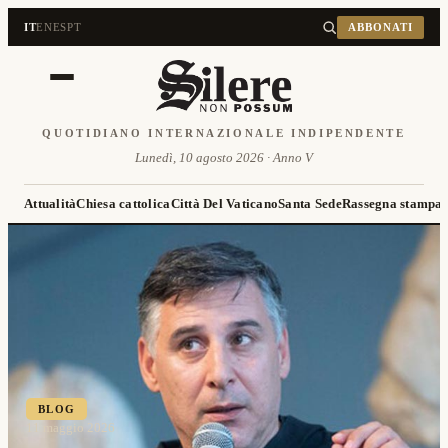
IT
EN
ES
PT
ABBONATI
QUOTIDIANO INTERNAZIONALE INDIPENDENTE
Lunedì, 10 agosto 2026 · Anno V
Attualità
Chiesa cattolica
Città Del Vaticano
Santa Sede
Rassegna stampa
BLOG
11 maggio 2026