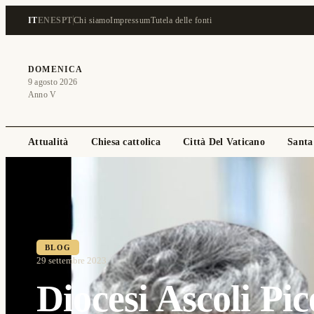
IT
EN
ES
PT
Chi siamo
Impressum
Tutela delle fonti
DOMENICA
9 agosto 2026
Anno V
Attualità
Chiesa cattolica
Città Del Vaticano
Santa
BLOG
29 settembre 2023
Diocesi Ascoli Pic