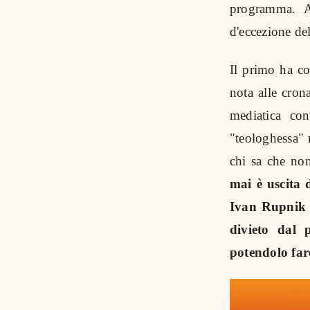
programma. A
d'eccezione de
Il primo ha co
nota alle cro
mediatica co
"teologhessa" 
chi sa che no
mai è uscita
Ivan Rupnik 
divieto dal
potendolo far