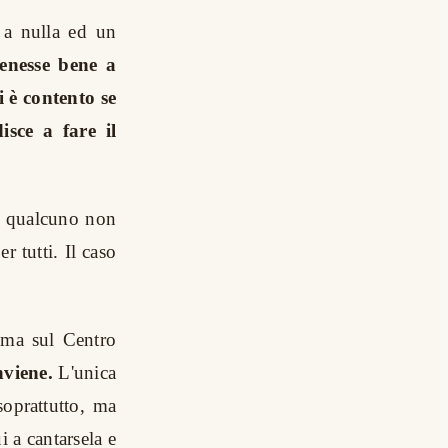
 a nulla ed un
tenesse bene a
 è contento se
isce a fare il
do qualcuno non
r tutti. Il caso
oma sul Centro
nviene.
L'unica
soprattutto, ma
i a cantarsela e