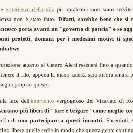
 le
esperienze della vita
per qualcuno non sono servite
ienza non è stato fatto.
Difatti, sarebbe bene che si 
ncesco porta avanti un "governo di pancia" e se oggi
 suoi protetti, domani per i medesimi motivi ti sped
imbabwe.
protezione attorno al Centro Aletti resisterà fino a quan
 tenere il filo, appena la mano calerà, sarà un'ora amara pe
nsegna proprio questo.
lla luce dell'
intervento
vergognoso del Vicariato di R
 sentano più liberi di "fare e brigare" come meglio co
uella di
non partecipare a questi incontri
. Sacerdoti, 
scino libere quelle sedie in modo che questa gente continu