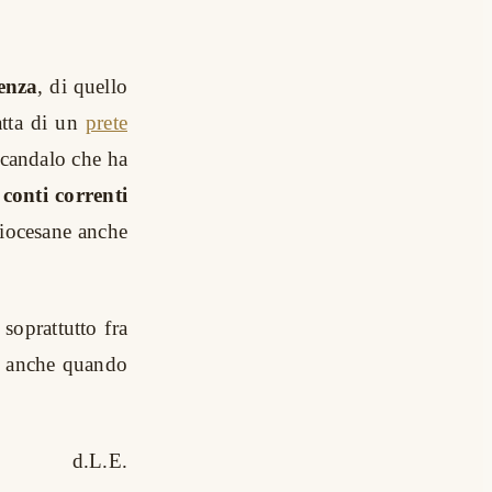
enza
, di quello
atta di un
prete
"scandalo che ha
conti correnti
diocesane anche
 soprattutto fra
a, anche quando
d.L.E.