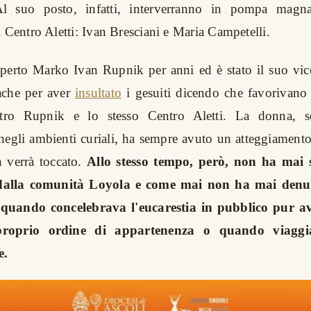
l suo posto, infatti, interverranno in pompa mag
l Centro Aletti: Ivan Bresciani e Maria Campetelli.
perto Marko Ivan Rupnik per anni ed è stato il suo vic
nache per aver
insultato
i gesuiti dicendo che favorivan
ntro Rupnik e lo stesso Centro Aletti. La donna, s
negli ambienti curiali, ha sempre avuto un atteggiament
n verrà toccato.
Allo stesso tempo, però, non ha mai 
 dalla comunità Loyola e come mai non ha mai den
quando concelebrava l'eucarestia in pubblico pur av
 proprio ordine di appartenenza o quando viagg
e.