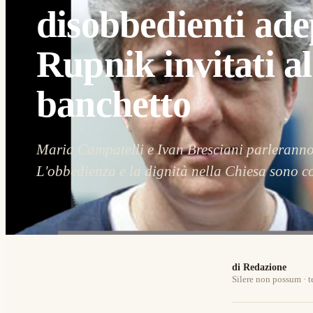
disobbedienti ade
Rupnik invitati al
banchetto
Maria Campatelli e Ivan Bresciani parlerann
L'obbedienza e la dignità nella Chiesa sono co
di Redazione
Silere non possum · t