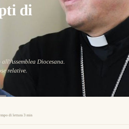
pti di
o all'Assemblea Diocesana.
se relative.
empo di lettura 3 min