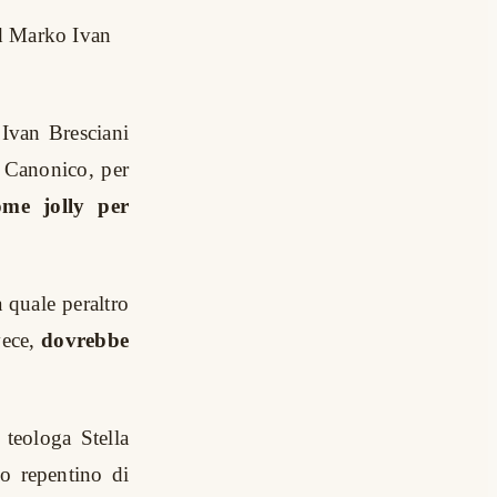
d Marko Ivan
 Ivan Bresciani
to Canonico, per
ome jolly per
a quale peraltro
vece,
dovrebbe
 teologa Stella
o repentino di