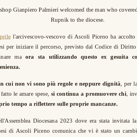
ishop Gianpiero Palmieri welcomed the man who covere
Rupnik to the diocese.
prile
l'arcivescovo-vescovo di Ascoli Piceno ha accolto
si per iniziare il percorso, previsto dal Codice di Dirit
rdinare ma
ora sta utilizzando questo ex gesuita c
enienza.
in cui non vi sono più regole e neppure dignità
, per l
 fatto le amare spese,
si continua a promuovere chi
, in
oprio tempo a riflettere sulle proprie mancanze.
ell'Assemblea Diocesana 2023 dove era stata invitata la
cesi di Ascoli Piceno comunica che vi è stato un cambi