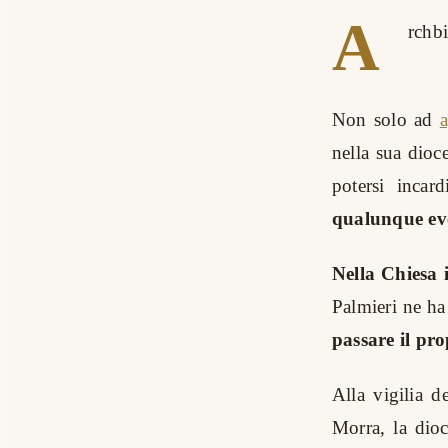
A
rchb
Non solo ad
a
nella sua dioce
potersi inca
qualunque ev
Nella Chiesa 
Palmieri ne ha
passare il pr
Alla vigilia d
Morra, la dio