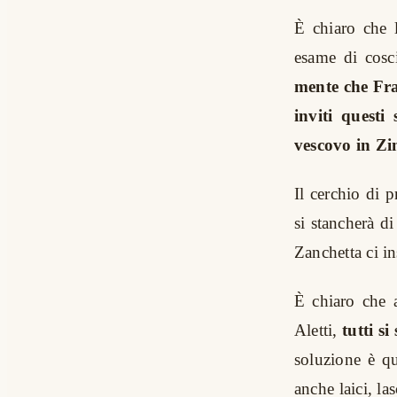
È chiaro che
esame di cosc
mente che Fra
inviti questi
vescovo in Z
Il cerchio di 
si stancherà di
Zanchetta ci i
È chiaro che a
Aletti,
tutti si
soluzione è q
anche laici, la