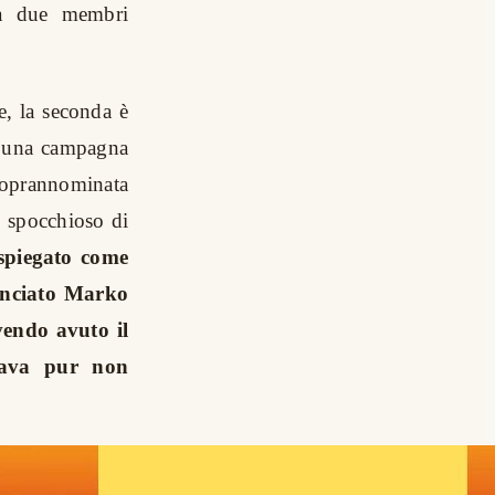
na due membri
e, la seconda è
o una campagna
oprannominata
o spocchioso di
spiegato come
unciato Marko
endo avuto il
iava pur non