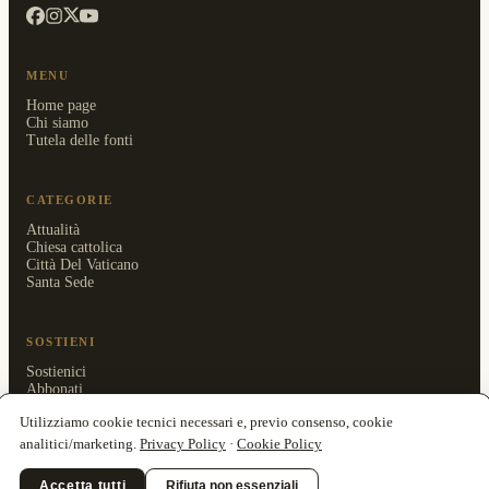
MENU
Home page
Chi siamo
Tutela delle fonti
CATEGORIE
Attualità
Chiesa cattolica
Città Del Vaticano
Santa Sede
SOSTIENI
Sostienici
Abbonati
Area riservata
Utilizziamo cookie tecnici necessari e, previo consenso, cookie
analitici/marketing.
Privacy Policy
·
Cookie Policy
Accetta tutti
Rifiuta non essenziali