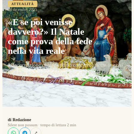
ATTUALITÀ
24 dicembre 2025
«E se poi venisse
davvero?» Il Natale
come prova della fede
nella vita reale
L’Incarnazione chiede spazio concreto, mette in crisi
le difese e apre una conversione che tocca lavoro,
affetti e libertà.
di Redazione
Silere non possum · tempo di lettura 2 min
↗