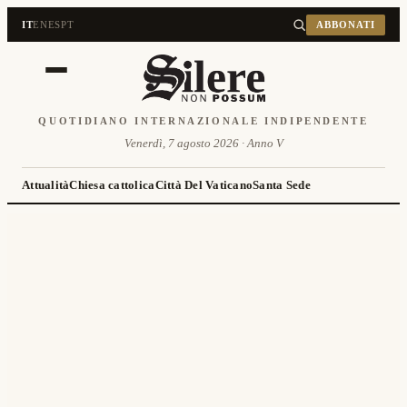
IT
EN
ES
PT
ABBONATI
QUOTIDIANO INTERNAZIONALE INDIPENDENTE
Venerdì, 7 agosto 2026 · Anno V
Attualità
Chiesa cattolica
Città Del Vaticano
Santa Sede