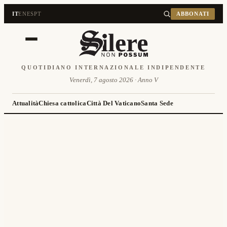
IT
EN
ES
PT
ABBONATI
QUOTIDIANO INTERNAZIONALE INDIPENDENTE
Venerdì, 7 agosto 2026 · Anno V
Attualità
Chiesa cattolica
Città Del Vaticano
Santa Sede