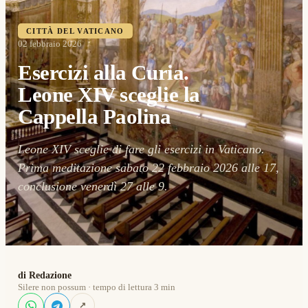
CITTÀ DEL VATICANO
02 febbraio 2026
Esercizi alla Curia.
Leone XIV sceglie la
Cappella Paolina
Leone XIV sceglie di fare gli esercizi in Vaticano.
Prima meditazione sabato 22 febbraio 2026 alle 17,
conclusione venerdì 27 alle 9.
di Redazione
Silere non possum · tempo di lettura 3 min
↗