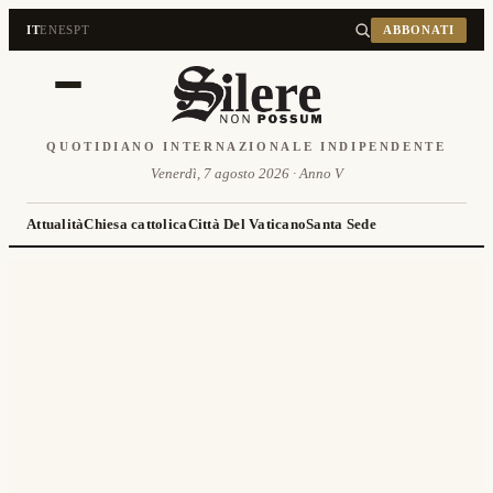
IT
EN
ES
PT
ABBONATI
QUOTIDIANO INTERNAZIONALE INDIPENDENTE
Venerdì, 7 agosto 2026 · Anno V
Attualità
Chiesa cattolica
Città Del Vaticano
Santa Sede