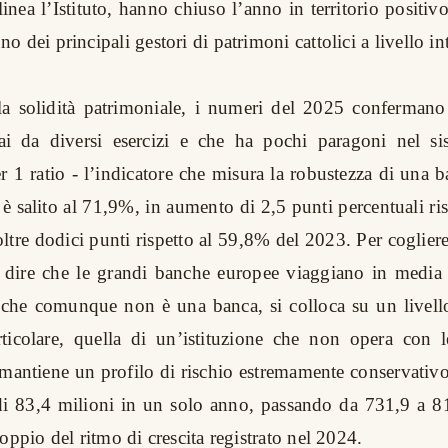
olinea l’Istituto, hanno chiuso l’anno in territorio posit
 dei principali gestori di patrimoni cattolici a livello in
la solidità patrimoniale, i numeri del 2025 confermano 
i da diversi esercizi e che ha pochi paragoni nel si
r 1 ratio - l’indicatore che misura la robustezza di una b
- è salito al 71,9%, in aumento di 2,5 punti percentuali r
oltre dodici punti rispetto al 59,8% del 2023. Per coglier
i dire che le grandi banche europee viaggiano in media 
he comunque non è una banca, si colloca su un livello 
ticolare, quella di un’istituzione che non opera con l
e mantiene un profilo di rischio estremamente conservativo
 di 83,4 milioni in un solo anno, passando da 731,9 a 8
oppio del ritmo di crescita registrato nel 2024.