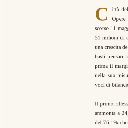
C
ittà de
Opere d
scorso 11 magg
51 milioni di e
una crescita de
basti pensare 
prima il margi
nella sua mis
voci di bilanci
Il primo rifle
ammonta a 24,3
del 76,1% che 