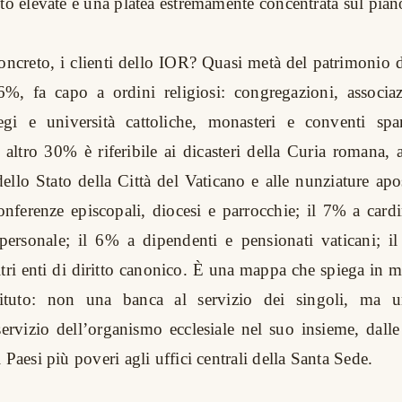
to elevate e una platea estremamente concentrata sul piano
oncreto, i clienti dello IOR? Quasi metà del patrimonio 
 46%, fa capo a ordini religiosi: congregazioni, associaz
legi e università cattoliche, monasteri e conventi spa
altro 30% è riferibile ai dicasteri della Curia romana, a
ello Stato della Città del Vaticano e alle nunziature apo
onferenze episcopali, diocesi e parrocchie; il 7% a cardi
 personale; il 6% a dipendenti e pensionati vaticani; i
ltri enti di diritto canonico. È una mappa che spiega in m
stituto: non una banca al servizio dei singoli, ma un’
 servizio dell’organismo ecclesiale nel suo insieme, dall
 Paesi più poveri agli uffici centrali della Santa Sede.