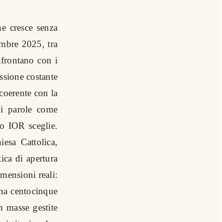
he cresce senza
cembre 2025, tra
onfrontano con i
ssione costante
 coerente con la
 di parole come
lo IOR sceglie.
esa Cattolica,
tica di apertura
imensioni reali:
ena centocinque
n masse gestite