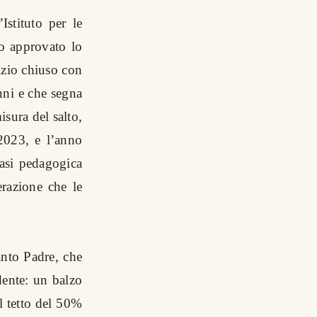
Istituto per le
io approvato lo
izio chiuso con
anni e che segna
isura del salto,
 2023, e l’anno
uasi pedagogica
razione che le
anto Padre, che
dente: un balzo
l tetto del 50%