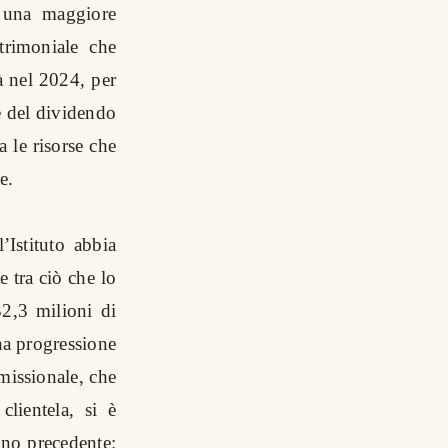
ca una maggiore
trimoniale che
à nel 2024, per
e del dividendo
 le risorse che
e.
Istituto abbia
e tra ciò che lo
32,3 milioni di
Una progressione
mmissionale, che
clientela, si è
nno precedente: