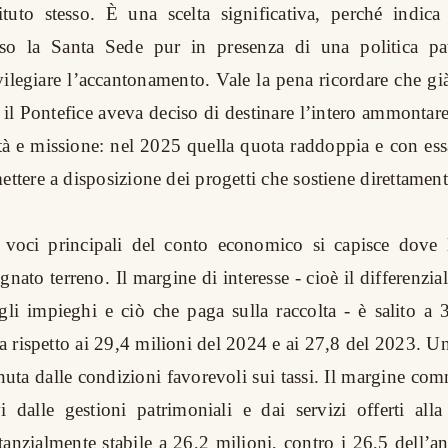
stituto stesso. È una scelta significativa, perché indi
rso la Santa Sede pur in presenza di una politica pa
vilegiare l’accantonamento. Vale la pena ricordare che gi
, il Pontefice aveva deciso di destinare l’intero ammontar
ità e missione: nel 2025 quella quota raddoppia e con essa
ettere a disposizione dei progetti che sostiene direttament
 voci principali del conto economico si capisce dove l’
ato terreno. Il margine di interesse - cioè il differenzial
li impieghi e ciò che paga sulla raccolta - è salito a 
ta rispetto ai 29,4 milioni del 2024 e ai 27,8 del 2023. 
nuta dalle condizioni favorevoli sui tassi. Il margine co
i dalle gestioni patrimoniali e dai servizi offerti alla 
anzialmente stabile a 26,2 milioni, contro i 26,5 dell’a