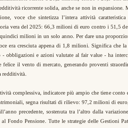
edditività ricorrente solida, anche se non in espansione. 
one, voce che sintetizza l’intera attività caratteristica 
storia vera del 2025: 66,3 milioni di euro contro i 51,5 d
 quindici milioni in un solo anno. Per dare una proporzio
ce era cresciuta appena di 1,8 milioni. Significa che la 
 - obbligazioni e azioni valutate al fair value - ha inte
e felice il vento di mercato, generando proventi straord
a redditività.
tività complessiva, indicatore più ampio che tiene conto d
atrimoniali, segna risultati di rilievo: 97,2 milioni di euro,
ll’anno precedente, sostenuta tra l’altro dalla variazione
e al Fondo Pensione. Tutte le strategie delle Gestioni Pa