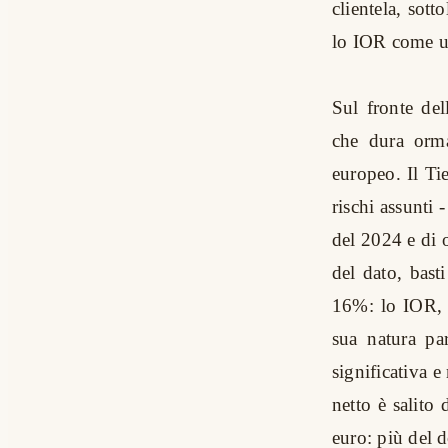
clientela, sott
lo IOR come uno
Sul fronte del
che dura orma
europeo. Il Tie
rischi assunti 
del 2024 e di 
del dato, bast
16%: lo IOR, c
sua natura par
significativa 
netto è salito
euro: più del d