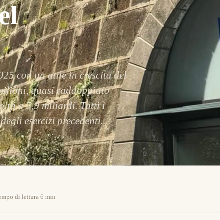
el
025 con un utile in crescita del
ilioni, quasi raddoppiato
lta a 5,9 miliardi. Tutti i
egli esercizi precedenti.
empo di lettura 6 min