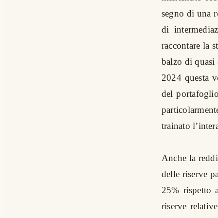
segno di una r
di intermediazi
raccontare la 
balzo di quasi
2024 questa vo
del portafoglio
particolarment
trainato l’inter
Anche la reddi
delle riserve p
25% rispetto a
riserve relativ