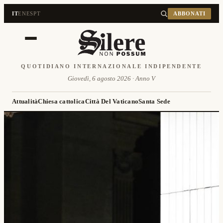
IT
EN
ES
PT
ABBONATI
QUOTIDIANO INTERNAZIONALE INDIPENDENTE
Giovedì, 6 agosto 2026 · Anno V
Attualità
Chiesa cattolica
Città Del Vaticano
Santa Sede