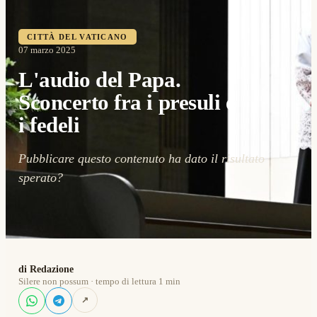
CITTÀ DEL VATICANO
07 marzo 2025
L'audio del Papa.
Sconcerto fra i presuli e
i fedeli
Pubblicare questo contenuto ha dato il risultato
sperato?
di Redazione
Silere non possum · tempo di lettura 1 min
↗