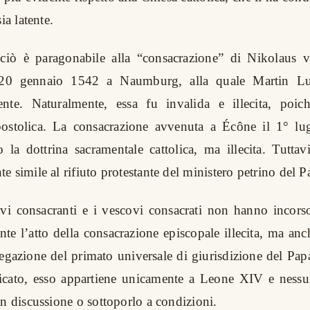
ia latente.
 ciò è paragonabile alla “consacrazione” di Nikolaus
 20 gennaio 1542 a Naumburg, alla quale Martin Lut
ente. Naturalmente, essa fu invalida e illecita, poi
postolica. La consacrazione avvenuta a Écône il 1° lug
 la dottrina sacramentale cattolica, ma illecita. Tuttavi
e simile al rifiuto protestante del ministero petrino del 
covi consacranti e i vescovi consacrati non hanno incor
te l’atto della consacrazione episcopale illecita, ma anc
negazione del primato universale di giurisdizione del Papa
ficato, esso appartiene unicamente a Leone XIV e nessu
in discussione o sottoporlo a condizioni.