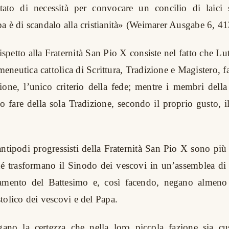
stato di necessità per convocare un concilio di laici 
a è di scandalo alla cristianità» (Weimarer Ausgabe 6, 41
ispetto alla Fraternità San Pio X consiste nel fatto che Lut
rmeneutica cattolica di Scrittura, Tradizione e Magistero, 
zione, l’unico criterio della fede; mentre i membri della
 fare della sola Tradizione, secondo il proprio gusto, il 
.
ntipodi progressisti della Fraternità San Pio X sono più 
hé trasformano il Sinodo dei vescovi in un’assemblea di t
ramento del Battesimo e, così facendo, negano almeno n
tolico dei vescovi e del Papa.
ano la certezza che nella loro piccola fazione sia cus