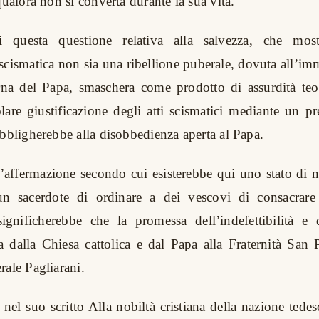
qualora non si converta durante la sua vita.
i questa questione relativa alla salvezza, che mo
scismatica non sia una ribellione puberale, dovuta all’imm
erna del Papa, smaschera come prodotto di assurdità teo
olare giustificazione degli atti scismatici mediante un p
obbligherebbe alla disobbedienza aperta al Papa.
l’affermazione secondo cui esisterebbe qui uno stato di ne
un sacerdote di ordinare a dei vescovi di consacrare a
ignificherebbe che la promessa dell’indefettibilità e del
a dalla Chiesa cattolica e dal Papa alla Fraternità San
rale Pagliarani.
nel suo scritto Alla nobiltà cristiana della nazione tedes