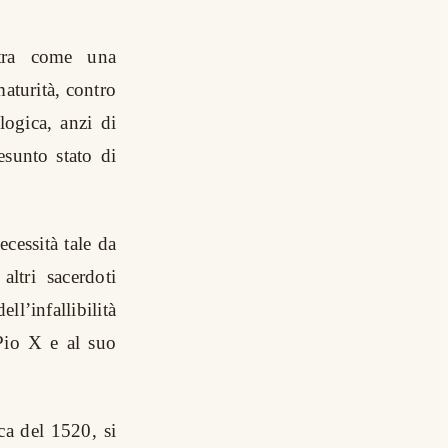
stra come una
aturità, contro
logica, anzi di
resunto stato di
cessità tale da
ltri sacerdoti
l’infallibilità
 Pio X e al suo
ca del 1520, si