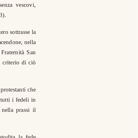
senza vescovi,
3).
ero sottrasse la
facendone, nella
 Fraternità San
criterio di ciò
protestanti che
utti i fedeli in
ella prassi il
todita la fede