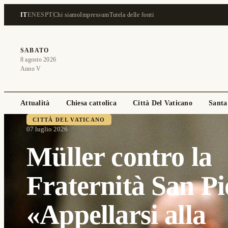
IT
EN
ES
PT
Chi siamo
Impressum
Tutela delle fonti
SABATO
8 agosto 2026
Anno V
Attualità
Chiesa cattolica
Città Del Vaticano
Santa
CITTÀ DEL VATICANO
07 luglio 2026
Müller contro la
Fraternità San Pi
«Appellarsi alla