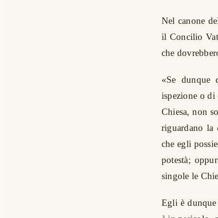
Nel canone del
il Concilio Va
che dovrebbero
«Se dunque q
ispezione o di 
Chiesa, non so
riguardano la 
che egli possie
potestà; oppur
singole le Chie
Egli è dunque 