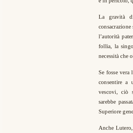
è in pericolo, 
La gravità d
consacrazione 
l’autorità pat
follia, la sing
necessità che 
Se fosse vera 
consentire a 
vescovi, ciò s
sarebbe passat
Superiore gene
Anche Lutero, 