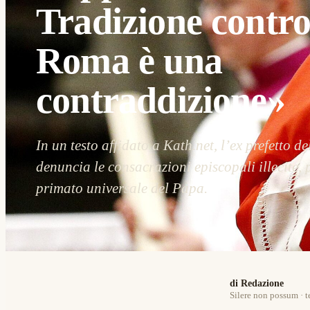
Tradizione contr
Roma è una
contraddizione»
In un testo affidato a Kath.net, l’ex prefetto d
denuncia le consacrazioni episcopali illecite, 
primato universale del Papa.
di Redazione
Silere non possum · t