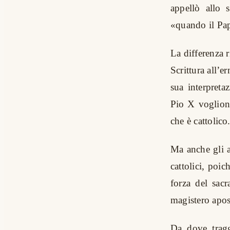
appellò allo 
«quando il Pap
La differenza r
Scrittura all’e
sua interpreta
Pio X vogliono
che è cattolico
Ma anche gli a
cattolici, poic
forza del sac
magistero apos
Da dove tragg