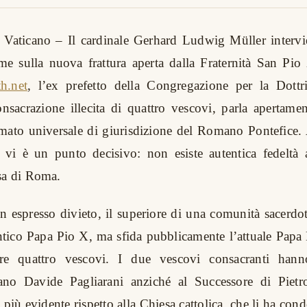
el Vaticano – Il cardinale Gerhard Ludwig Müller interv
ime sulla nuova frattura aperta dalla Fraternità San Pio
h.net
, l’ex prefetto della Congregazione per la Dottr
nsacrazione illecita di quattro vescovi, parla apertame
imato universale di giurisdizione del Romano Pontefice. 
e vi è un punto decisivo: non esiste autentica fedeltà 
sa di Roma.
 espresso divieto, il superiore di una comunità sacerdo
ntico Papa Pio X, ma sfida pubblicamente l’attuale Pap
are quattro vescovi. I due vescovi consacranti han
liano Davide Pagliarani anziché al Successore di Pietr
più evidente rispetto alla Chiesa cattolica, che li ha cond