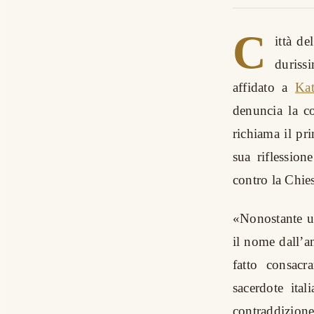
C
ittà d
duriss
affidato a
Kat
denuncia la co
richiama il pr
sua riflession
contro la Chie
«Nonostante un
il nome dall’a
fatto consacr
sacerdote ita
contraddizione 