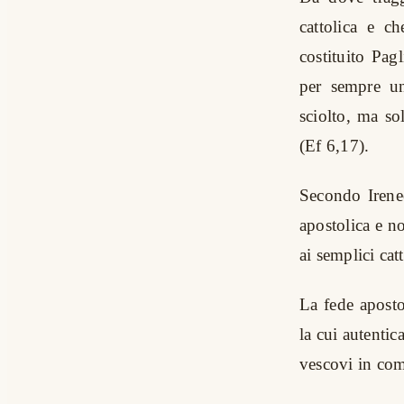
cattolica e c
costituito Pagl
per sempre u
sciolto, ma so
(Ef 6,17).
Secondo Ireneo
apostolica e no
ai semplici catt
La fede aposto
la cui autentic
vescovi in com