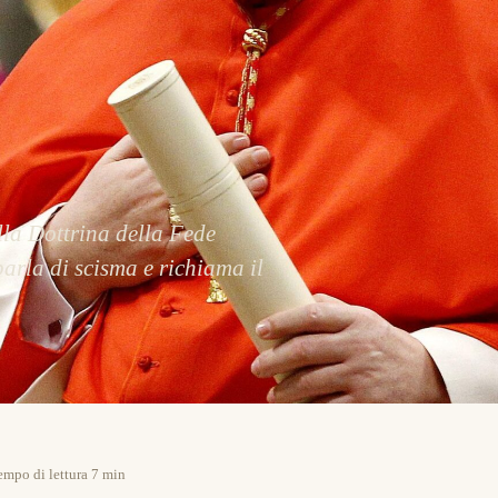
o
ella Dottrina della Fede
parla di scisma e richiama il
empo di lettura 7 min