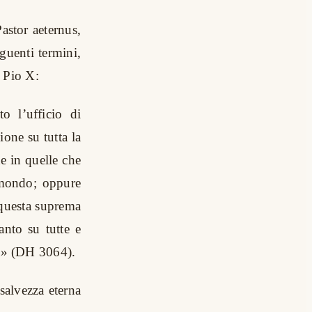
astor aeternus,
guenti termini,
n Pio X:
 l’ufficio di
ione su tutta la
e in quelle che
l mondo; oppure
i questa suprema
anto su tutte e
ema» (DH 3064).
salvezza eterna