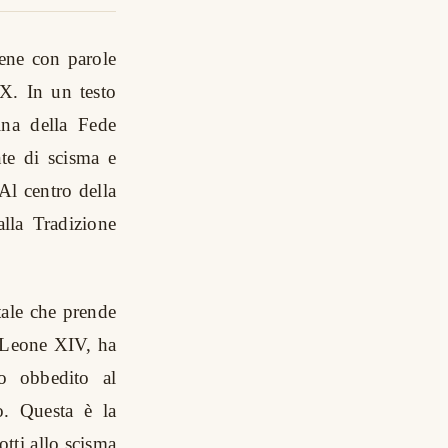
iene con parole
 X. In un testo
ina della Fede
nte di scisma e
Al centro della
alla Tradizione
tale che prende
a Leone XIV, ha
no obbedito al
o. Questa è la
otti allo scisma