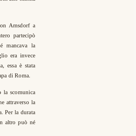
 von Amsdorf a
ero partecipò
ché mancava la
lio era invece
a, essa è stata
Papa di Roma.
so la scomunica
he attraverso la
. Per la durata
n altro può né