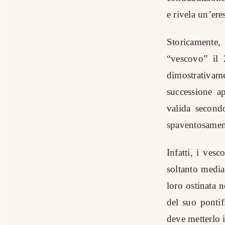
e rivela un’eres
Storicamente,
“vescovo” il
dimostrativam
successione a
valida secondo
spaventosament
Infatti, i ves
soltanto median
loro ostinata 
del suo ponti
deve metterlo 