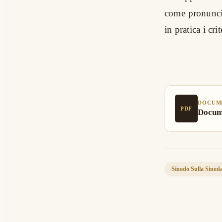
come pronunciam
in pratica i cri
DOCUM
PDF
Docume
Sinodo Sulla Sinoda