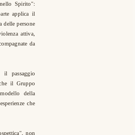
ello Spirito":
arte applica il
a delle persone
iolenza attiva,
accompagnate da
è il passaggio
 che il Gruppo
modello della
esperienze che
ospettica", non