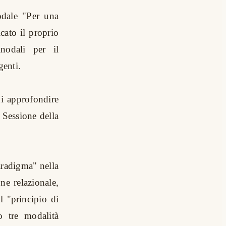
odale "Per una
cato il proprio
nodali per il
genti.
di approfondire
 Sessione della
paradigma" nella
ne relazionale,
l "principio di
o tre modalità