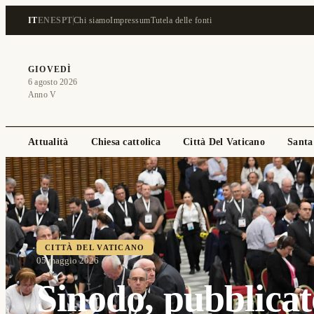
IT
EN
ES
PT
Chi siamo
Impressum
Tutela delle fonti
GIOVEDÌ
6 agosto 2026
Anno V
Attualità
Chiesa cattolica
Città Del Vaticano
Santa
CITTÀ DEL VATICANO
05 maggio 2026
Sinodo, pubblicato