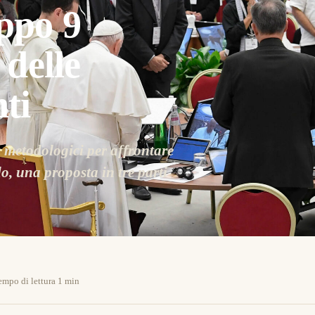
ppo 9
 delle
ti
e metodologici per affrontare
o, una proposta in tre parti
empo di lettura 1 min