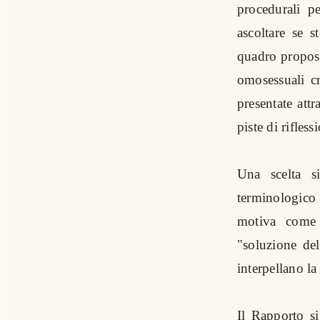
procedurali p
ascoltare se s
quadro propost
omosessuali cr
presentate att
piste di rifles
Una scelta si
terminologico
motiva come 
"soluzione de
interpellano la
Il Rapporto si