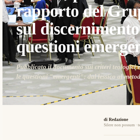
rapporto del Gru
sul discernimento
questioni emergen
Pubblicato il documento sui criteri teologici 
le questioni "emergenti": dal lessico al metod
di Redazione
Silere non possum · t