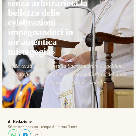
senza arbitrarietà la
bellezza delle
celebrazioni
impegnandoci in
un’autentica
mistagogia»
Nella terza catechesi sulla Sacrosanctum Concilium,
il Pontefice riscopre il rito come mediazione del dono
divino e invita a tornare «capaci di simboli»
di Redazione
Silere non possum · tempo di lettura 3 min
↗