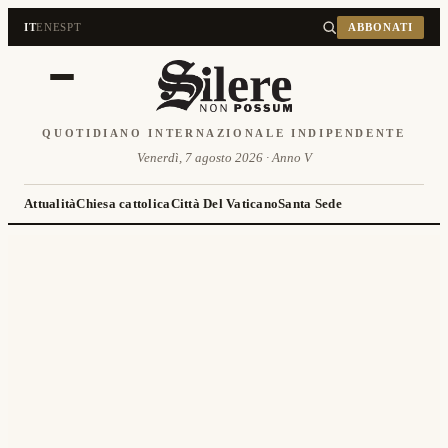
IT
EN
ES
PT
ABBONATI
QUOTIDIANO INTERNAZIONALE INDIPENDENTE
Venerdì, 7 agosto 2026 · Anno V
Attualità
Chiesa cattolica
Città Del Vaticano
Santa Sede