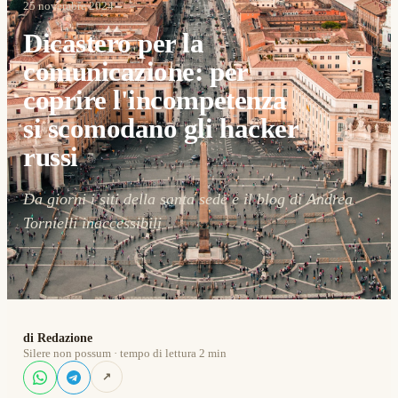
25 novembre 2024
Dicastero per la
comunicazione: per
coprire l'incompetenza
si scomodano gli hacker
russi
Da giorni i siti della santa sede e il blog di Andrea
Tornielli inaccessibili
di Redazione
Silere non possum · tempo di lettura 2 min
↗