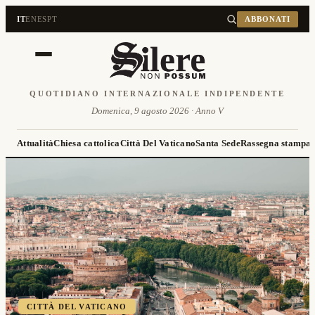
IT
EN
ES
PT
ABBONATI
QUOTIDIANO INTERNAZIONALE INDIPENDENTE
Domenica, 9 agosto 2026 · Anno V
Attualità
Chiesa cattolica
Città Del Vaticano
Santa Sede
Rassegna stampa
CITTÀ DEL VATICANO