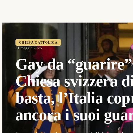
CHIESA CATTOLICA
31 maggio 2026
Gay da “guarire”:
Chiesa svizzera d
basta, l’Italia cop
ancora i suoi guar