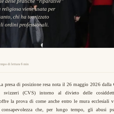
ale delle pratiche “riparative”
 religiosa viene usata per
tanto, chi ha teorizzato
i ordini professionali.
empo di lettura 6 min
La presa di posizione resa nota il 26 maggio 2026 dalla
i svizzeri (CVS) intorno al divieto delle cosiddet
offre la prova di come anche entro le mura ecclesiali v
 consapevolezza che, per lungo tempo, gli abusi psi