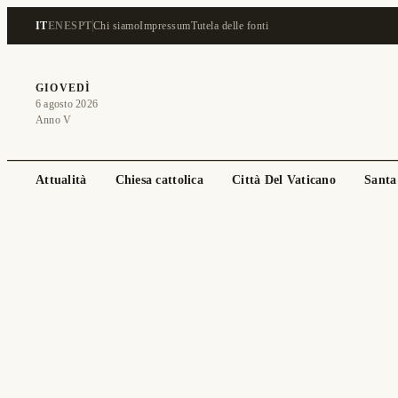
IT
EN
ES
PT
Chi siamo
Impressum
Tutela delle fonti
GIOVEDÌ
6 agosto 2026
Anno V
Attualità
Chiesa cattolica
Città Del Vaticano
Santa