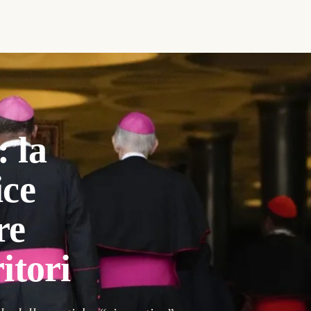
 la
ice
re
itori