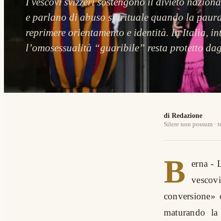
I vescovi svizzeri sostengono il divieto nazion
e parlano di abuso spirituale quando la paura
reprimere orientamento e identità. In Italia, in
l’omosessualità “guaribile” resta protetto dagl
di Redazione
Silere non possum · t
B
erna - 
vescov
conversione» 
maturando la