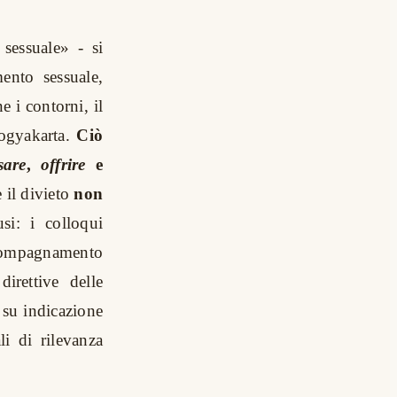
sessuale» - si
ento sessuale,
e i contorni, il
Yogyakarta.
Ciò
sare
,
offrire
e
 il divieto
non
si: i colloqui
accompagnamento
irettive delle
e su indicazione
li di rilevanza