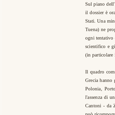
Sul piano dell
il dossier è o
Stati. Una mi
Tuena) ne prop
ogni tentativo
scientifico e g
(in particolare
Il quadro com
Grecia hanno g
Polonia, Port
l'assenza di u
Cantoni - da Z
può ricomporr