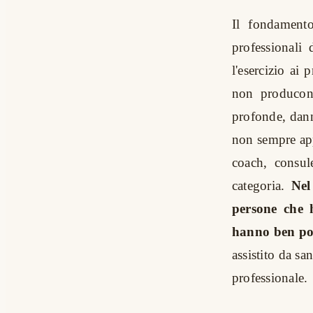
Il fondament
professionali
l'esercizio ai
non producono
profonde, danni
non sempre app
coach, consul
categoria.
Nel
persone che h
hanno ben p
assistito da sa
professionale.