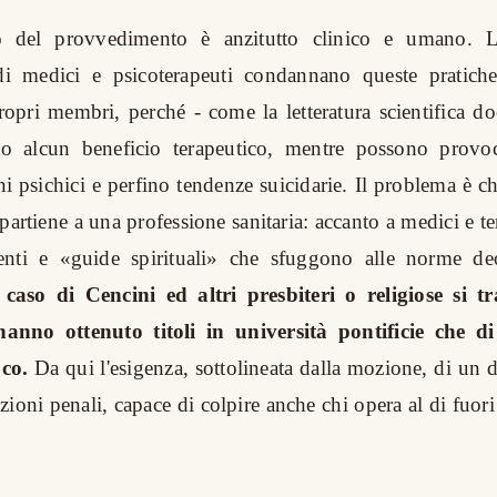
o del provvedimento è anzitutto clinico e umano. Le
 di medici e psicoterapeuti condannano queste pratich
 propri membri, perché - come la letteratura scientifica d
 alcun beneficio terapeutico, mentre possono provoc
 psichici e perfino tendenze suicidarie. Il problema è ch
artiene a una professione sanitaria: accanto a medici e te
enti e «guide spirituali» che sfuggono alle norme de
 caso di Cencini ed altri presbiteri o religiose si tr
anno ottenuto titoli in università pontificie che di
oco.
Da qui l'esigenza, sottolineata dalla mozione, di un d
nzioni penali, capace di colpire anche chi opera al di fuor