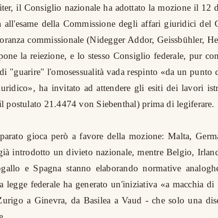
'iter, il Consiglio nazionale ha adottato la mozione il 12
ra all'esame della Commissione degli affari giuridici del 
noranza commissionale (Nidegger Addor, Geissbühler, He
one la reiezione, e lo stesso Consiglio federale, pur c
 di "guarire" l'omosessualità vada respinto «da un punto 
iuridico», ha invitato ad attendere gli esiti dei lavori ist
 il postulato 21.4474 von Siebenthal) prima di legiferare.
parato gioca però a favore della mozione: Malta, Germa
ià introdotto un divieto nazionale, mentre Belgio, Irland
ogallo e Spagna stanno elaborando normative analoghe
na legge federale ha generato un'iniziativa «a macchia di 
urigo a Ginevra, da Basilea a Vaud - che solo una disc
e.