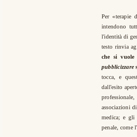
Per «terapie 
intendono tut
l'identità di g
testo rinvia a
che si vuole 
pubblicizzare
s
tocca, e ques
dall'esito ape
professionale
associazioni di
medica; e gli 
penale, come l'