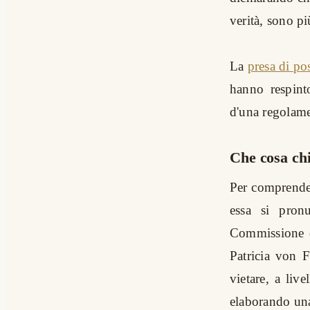
verità, sono pi
La
presa di po
hanno respinto
d'una regolame
Che cosa ch
Per comprender
essa si pron
Commissione de
Patricia von Fa
vietare, a liv
elaborando una