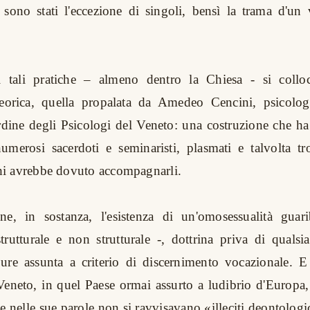
sono stati l'eccezione di singoli, bensì la trama d'un
i tali pratiche – almeno dentro la Chiesa - si collo
teorica, quella propalata da Amedeo Cencini, psicolog
dine degli Psicologi del Veneto: una costruzione che ha
umerosi sacerdoti e seminaristi, plasmati e talvolta tr
i avrebbe dovuto accompagnarli.
ene, in sostanza, l'esistenza di un'omosessualità guar
strutturale e non strutturale -, dottrina priva di quals
pure assunta a criterio di discernimento vocazionale. E
Veneto, in quel Paese ormai assurto a ludibrio d'Europa,
e nelle sue parole non si ravvisavano «illeciti deontologi