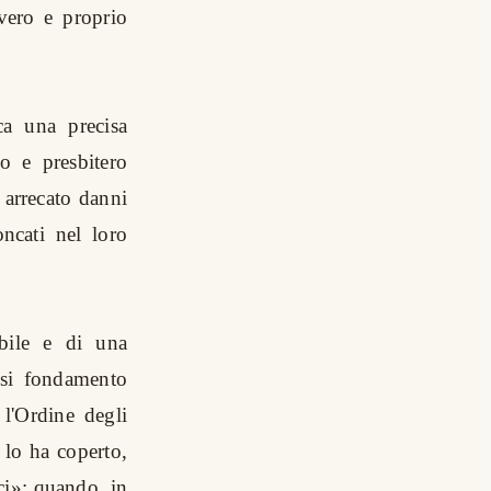
 vero e proprio
ca una precisa
o e presbitero
 arrecato danni
oncati nel loro
ibile e di una
iasi fondamento
 l'Ordine degli
 lo ha coperto,
ci»: quando, in