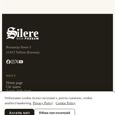
Ruunaoja Street 3
11415 Tallinn (Estonia)
MENU
Home page
Chi siamo
Tutela delle fonti
Utilizziamo cookie tecnici necessari e, previo consenso, cookie
analitici/marketing.
Privacy Policy
·
Cookie Policy
CATEGORIE
Attualità
Accetta tutti
Rifiuta non essenziali