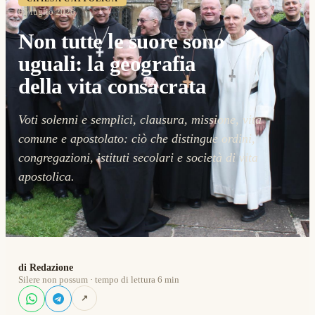
05 luglio 2026
Non tutte le suore sono
uguali: la geografia
della vita consacrata
Voti solenni e semplici, clausura, missione, vita
comune e apostolato: ciò che distingue ordini,
congregazioni, istituti secolari e società di vita
apostolica.
di Redazione
Silere non possum · tempo di lettura 6 min
↗