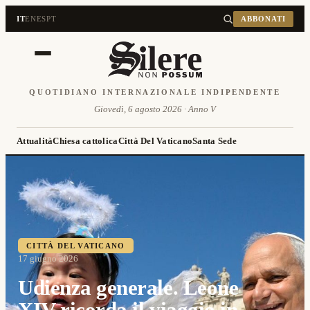
IT
EN
ES
PT
ABBONATI
QUOTIDIANO INTERNAZIONALE INDIPENDENTE
Giovedì, 6 agosto 2026 · Anno V
Attualità
Chiesa cattolica
Città Del Vaticano
Santa Sede
CITTÀ DEL VATICANO
17 giugno 2026
Udienza generale. Leone
XIV ricorda il viaggio in