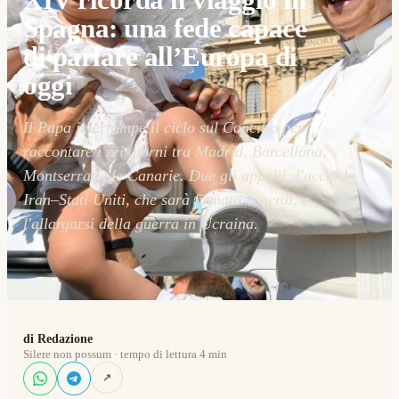
Spagna: una fede capace
di parlare all’Europa di
oggi
Il Papa interrompe il ciclo sul Concilio per
raccontare i sei giorni tra Madrid, Barcellona,
Montserrat e le Canarie. Due gli appelli: l'accordo
Iran–Stati Uniti, che sarà firmato venerdì, e
l'allargarsi della guerra in Ucraina.
di Redazione
Silere non possum · tempo di lettura 4 min
↗