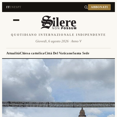
IT
EN
ES
PT
ABBONATI
QUOTIDIANO INTERNAZIONALE INDIPENDENTE
Giovedì, 6 agosto 2026 · Anno V
Attualità
Chiesa cattolica
Città Del Vaticano
Santa Sede