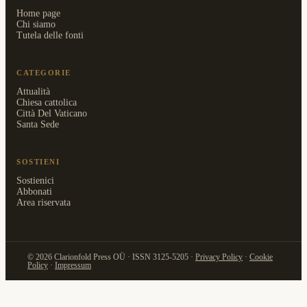
Home page
Chi siamo
Tutela delle fonti
CATEGORIE
Attualità
Chiesa cattolica
Città Del Vaticano
Santa Sede
SOSTIENI
Sostienici
Abbonati
Area riservata
© 2026 Clarionfold Press OÜ · ISSN 3125-5205 ·
Privacy Policy
·
Cookie
Policy
·
Impressum