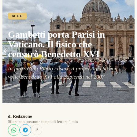
BLOG
09 giugno 2023
Gambetti porta Parisi in
Vaticano. Il fisico che
censurò Benedetto XVI
In piazza San Pietro ci sarà il professore che non
volle Benedetto XVI alla Sapienza nel 2007
di Redazione
Silere non possum · tempo di lettura 4 min
↗