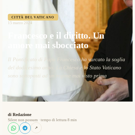
CITTÀ DEL VATICANO
15 marzo 2024
Francesco e il diritto. Un
amore mai sbocciato
Il Pontificato di Papa Francesco ha varcato la soglia
del dodicesimo anno. La Chiesa e lo Stato Vaticano
sono sottoposti ad un regime mai visto prima
di Redazione
Silere non possum · tempo di lettura 8 min
↗