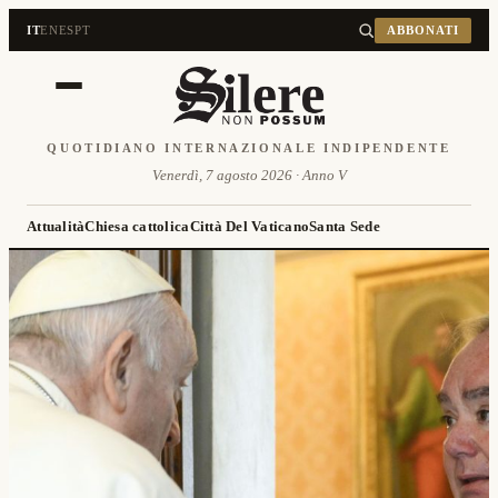
IT
EN
ES
PT
ABBONATI
QUOTIDIANO INTERNAZIONALE INDIPENDENTE
Venerdì, 7 agosto 2026 · Anno V
Attualità
Chiesa cattolica
Città Del Vaticano
Santa Sede